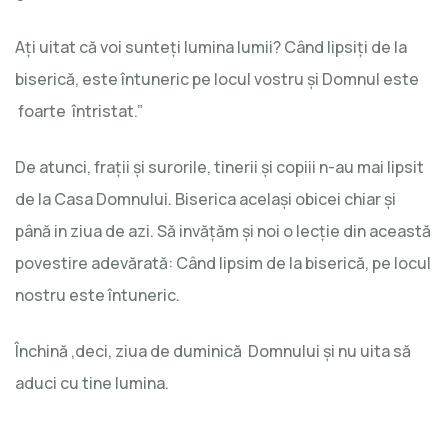
Aţi uitat că voi sunteţi lumina lumii? Când lipsiţi de la
biserică, este întuneric pe locul vostru şi Domnul este
foarte întristat.”
De atunci, fraţii şi surorile, tinerii şi copiii n-au mai lipsit
de la Casa Domnului. Biserica acelaşi obicei chiar şi
până in ziua de azi. Să invăţăm şi noi o lecţie din această
povestire adevărată: Când lipsim de la biserică, pe locul
nostru este întuneric.
Închină ,deci, ziua de duminică Domnului şi nu uita să
aduci cu tine lumina.