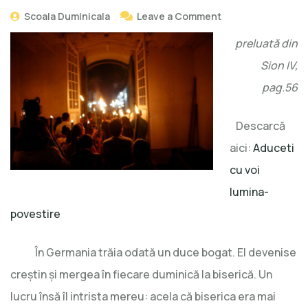
Scoala Duminicala
Leave a Comment
preluată din
Sion IV,
pag.56
Descarcă
aici:
Aduceti
cu voi
lumina-
povestire
În Germania trăia odată un duce bogat. El devenise
creştin şi mergea în fiecare duminică la biserică. Un
lucru însă îl intrista mereu: acela că biserica era mai