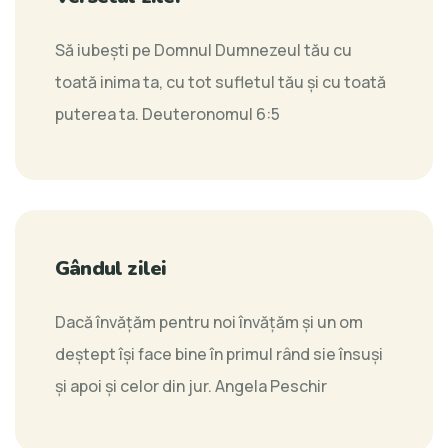
Să iubeşti pe Domnul Dumnezeul tău cu
toată inima ta, cu tot sufletul tău şi cu toată
puterea ta.
Deuteronomul 6:5
Gândul zilei
Dacă învăţăm pentru noi învăţăm şi un om
deştept îşi face bine în primul rând sie însuşi
şi apoi şi celor din jur.
Angela Peschir