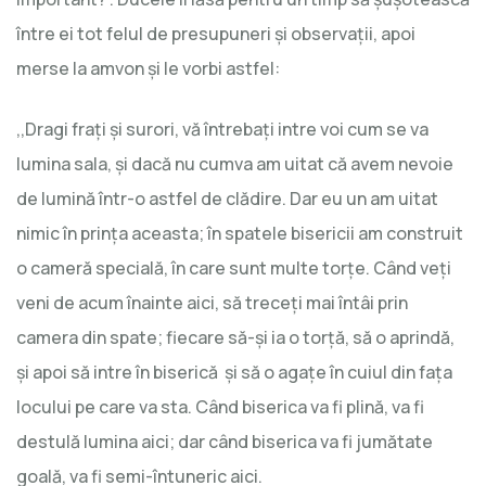
între ei tot felul de presupuneri şi observaţii, apoi
merse la amvon şi le vorbi astfel:
,,Dragi fraţi şi surori, vă întrebaţi intre voi cum se va
lumina sala, şi dacă nu cumva am uitat că avem nevoie
de lumină într-o astfel de clădire. Dar eu un am uitat
nimic în prinţa aceasta; în spatele bisericii am construit
o cameră specială, în care sunt multe torţe. Când veţi
veni de acum înainte aici, să treceţi mai întâi prin
camera din spate; fiecare să-şi ia o torţă, să o aprindă,
şi apoi să intre în biserică şi să o agaţe în cuiul din faţa
locului pe care va sta. Când biserica va fi plină, va fi
destulă lumina aici; dar când biserica va fi jumătate
goală, va fi semi-întuneric aici.