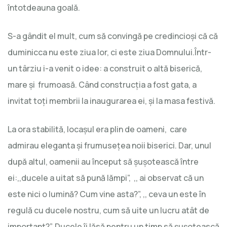
întotdeauna goală.
S-a gândit el mult, cum să convingă pe credincioşi că că
duminicca nu este ziua lor, ci este ziua Domnului.Într-
un târziu i-a venit o idee: a construit o altă biserică,
mare şi frumoasă. Când construcţia a fost gata, a
invitat toţi membrii la inaugurarea ei, şi la masa festivă.
La ora stabilită, locaşul era plin de oameni, care
admirau eleganta şi frumuseţea noii biserici. Dar, unul
după altul, oamenii au început să şuşotească între
ei:,,ducele a uitat să pună lămpi”, ,, ai observat că un
este nici o lumină? Cum vine asta?”, ,, ceva un este în
regulă cu ducele nostru, cum să uite un lucru atât de
important?”. Ducele îi lăsă pentru un timp să şuşotească