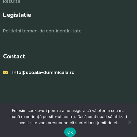
Resurse
Legislatie
Politici si termeni de confidentialitate
Contact
info@scoala-duminicala.ro
Folosim cookie-uri pentru a ne asigura că vă oferim cea mai
bună experiență pe site-ul nostru. Dacă continuați să utilizați
acest site vom presupune că sunteți mulțumit de el.
© Toate drepturile rezervate 2023. Realizat de
ProWeb
Ok