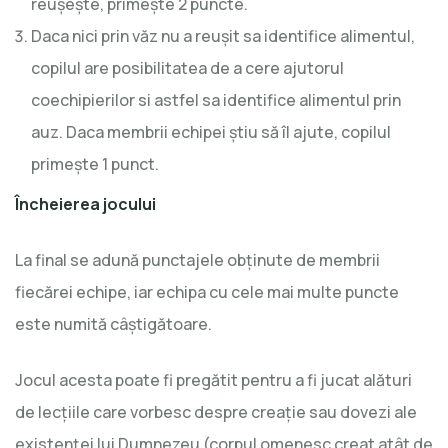
reușește, primește 2 puncte.
Daca nici prin văz nu a reușit sa identifice alimentul,
copilul are posibilitatea de a cere ajutorul
coechipierilor si astfel sa identifice alimentul prin
auz. Daca membrii echipei știu să îl ajute, copilul
primește 1 punct.
Încheierea jocului
La final se adună punctajele obținute de membrii
fiecărei echipe, iar echipa cu cele mai multe puncte
este numită câștigătoare.
Jocul acesta poate fi pregătit pentru a fi jucat alături
de lecțiile care vorbesc despre creație sau dovezi ale
existenței lui Dumnezeu (corpul omenesc creat atât de