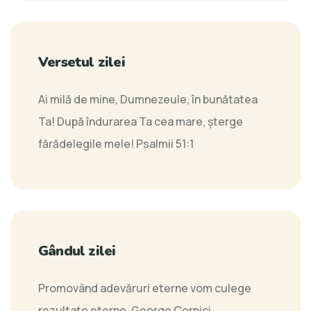
Versetul zilei
Ai milă de mine, Dumnezeule, în bunătatea
Ta! După îndurarea Ta cea mare, şterge
fărădelegile mele!
Psalmii 51:1
Gândul zilei
Promovând adevăruri eterne vom culege
rezultate eterne.
George Cornici