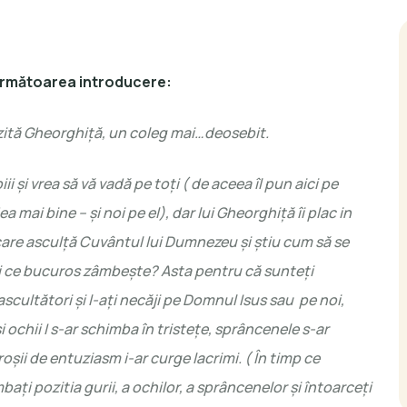
următoarea introducere:
 vizită Gheorghiţă, un coleg mai…deosebit.
iii şi vrea să vă vadă pe toţi ( de aceea îl pun aici pe
 mai bine – şi noi pe el), dar lui Gheorghiţă îi plac in
 care asculţă Cuvântul lui Dumnezeu şi ştiu cum să se
i ce bucuros zâmbeşte? Asta pentru că sunteţi
ascultători şi l-aţi necăji pe Domnul Isus sau pe noi,
i ochii I s-ar schimba în tristeţe, sprâncenele s-ar
 roşii de entuziasm i-ar curge lacrimi. ( În timp ce
aţi pozitia gurii, a ochilor, a sprâncenelor şi întoarceţi