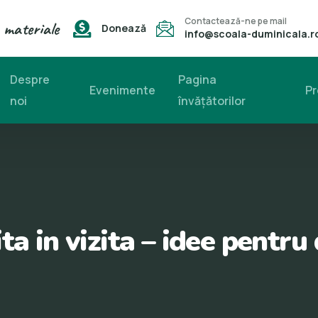
Contactează-ne pe mail
 materiale
Donează
info@scoala-duminicala.r
Despre
Pagina
Evenimente
Pr
noi
învăţătorilor
a in vizita – idee pentru 