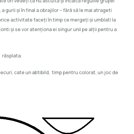
âte ori vedeţi că nu ascultă şi încalcă regulile grupei
gurii şi în final a obrajilor – fără să le mai atrageti
rice activitate faceţi în timp ce mergeţi şi umblati la
onti şi se vor atenţiona ei singur unii pe alţii pentru a
 răsplata.
ecuri, cate un abtibild, timp pentru colorat, un joc de