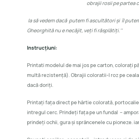
obrajii rosii pe partea 
Ia să vedem dacă putem fi ascultători şi îl putem 
Gheorghită nu e necăjit, veţi fi răsplătiţi.’’
Instrucţiuni:
Printati modelul de mai jos pe carton, coloraţi pă
multă rezistenţă). Obrajii coloratii-I roz pe ceala
dacă doriţi.
Printaţi faţa direct pe hârtie colorată, portocali
intregul cerc. Prindeţi faţa pe un fundal – ampor
prindeţi ochii, gura şi sprâncenele cu pioneze. iar 