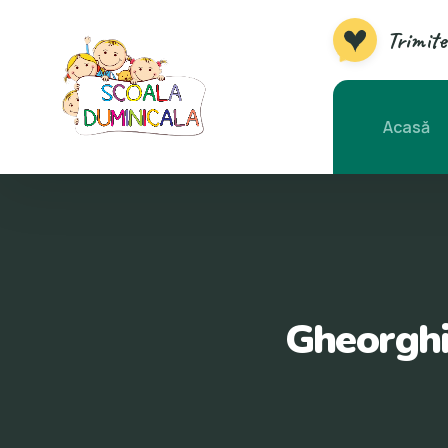
Trimite
Acasă
Gheorghit