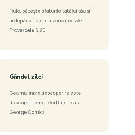
Fiule, păzeşte sfaturile tatălui tău şi
nu lepăda învăţătura mamei tale:
Proverbele 6:20
Gândul zilei
Cea mai mare descoperire este
descoperirea voii lui Dumnezeu.
George Cornici