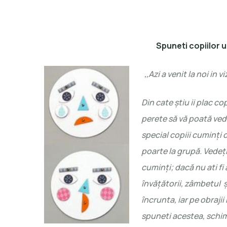
Spuneti copiilor 
,,Azi a venit la noi in
Din cate ştiu ii plac cop
perete să vă poată vedea
special copiii cuminţi
poarte la grupă. Vedeţ
cuminţi; dacă nu ati fi 
învăţătorii, zâmbetul ş
încrunta, iar pe obrajii
spuneti acestea, schimb