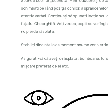
Spuneti copiilor ,,sceneta’’ – introducere şi de c
schimbati pe rând poziţia ochilor, a sprâncenelor, a 
atentia verbal. Conţinuaţi să spuneti lecţia sau o
faţa lui Gheorghiţă. Veţi vedea, copiii se vor înghi
nu pierde răsplata.
Stabiliţi dinainte la ce moment anume vor pierde
Asigurati-vă că aveţi o răsplată : bomboane, furs
mişcare preferat de ei etc.