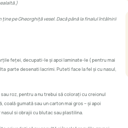
cealaltă.)
ţine pe Gheorghiţă vesel. Dacă până la finalul întâlnirii
rţile feţei, decupati-le şi apoi laminate-le ( pentru mai
lta parte desenati lacrimi. Puteti face la fel şi cu nasul,
e sau roz, pentru a nu trebui să coloraţi cu creionul
ă, coală gumată sau un carton mai gros – şi apoi
nasul si obrajii cu blutac sau plastilina.