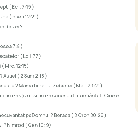
pt ( Ecl . 7:19 )
da ( osea 12:21 )
me de zei ?
 osea 7:8 )
catelor ( Lc 1:77 )
 ( Mrc. 12:15)
? Asael ( 2 Sam 2:18 )
nceste ? Mama fiilor lui Zebedei ( Mat. 20:21 )
t om nu i-a văzut si nu i-a cunoscut mormântul . Cine e
inecuvantat peDomnul ? Beraca ( 2 Cron 20:26 )
i ? Nimrod ( Gen 10: 9)