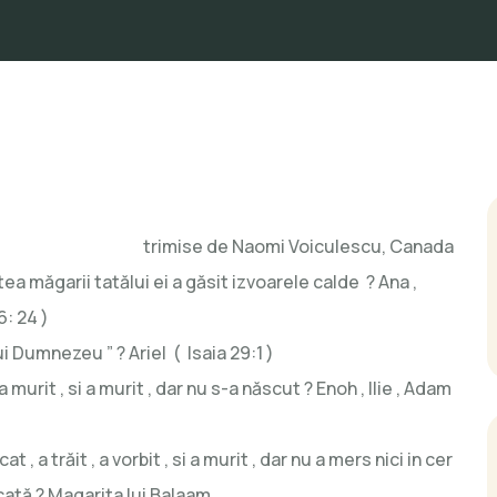
trimise de Naomi Voiculescu, Canada
tea măgarii tatălui ei a găsit izvoarele calde ? Ana ,
6: 24 )
i Dumnezeu ” ? Ariel ( Isaia 29:1 )
 murit , si a murit , dar nu s-a născut ? Enoh , Ilie , Adam
 , a trăit , a vorbit , si a murit , dar nu a mers nici in cer
decată ? Magarita lui Balaam