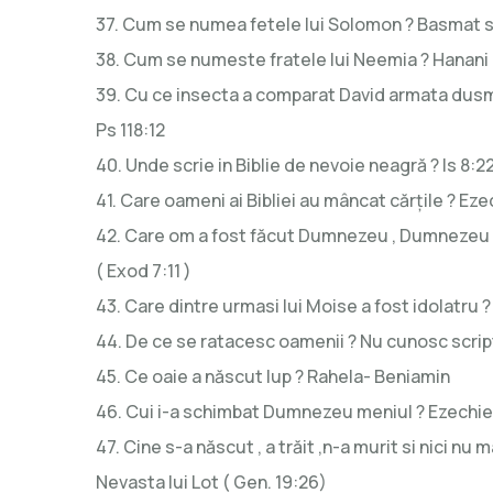
37. Cum se numea fetele lui Solomon ? Basmat si Ta
38. Cum se numeste fratele lui Neemia ? Hanani ( 
39. Cu ce insecta a comparat David armata dusma
Ps 118:12
40. Unde scrie in Biblie de nevoie neagră ? Is 8:2
41. Care oameni ai Bibliei au mâncat cărțile ? Ezech
42. Care om a fost făcut Dumnezeu , Dumnezeu 
( Exod 7:11 )
43. Care dintre urmasi lui Moise a fost idolatru ? 
44. De ce se ratacesc oamenii ? Nu cunosc script
45. Ce oaie a născut lup ? Rahela- Beniamin
46. Cui i-a schimbat Dumnezeu meniul ? Ezechiel 
47. Cine s-a născut , a trăit ,n-a murit si nici nu m
Nevasta lui Lot ( Gen. 19:26)