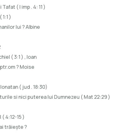
fat ( I imp . 4: 11 )
1:1 )
nilor lui ? Albine
2
iel ( 3:1 ) , Ioan
ptr.om ? Moise
Ionatan ( jud . 18:30)
urile si nici puterea lui Dumnezeu ( Mat 22:29 )
( 4:12-15 )
ai trăiește ?