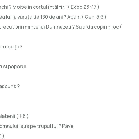
i ? Moise in cortul întâlnirii ( Exod 26: 17 )
 lui la vârsta de 130 de ani ? Adam ( Gen. 5:3 )
 trecut prin minte lui Dumnezeu ? Sa arda copii in foc (
a morții ?
d si poporul
 ascuns ?
atenii ( 1:6 )
mnului Isus pe trupul lui ? Pavel
1 )