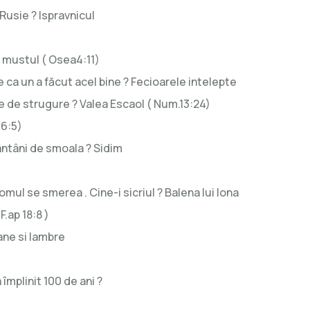
Rusie ? Ispravnicul
si mustul ( Osea4:11)
e ca un a făcut acel bine ? Fecioarele intelepte
ne de strugure ? Valea Escaol ( Num.13:24)
16:5)
ântâni de smoala ? Sidim
 omul se smerea . Cine-i sicriul ? Balena lui Iona
F.ap 18:8 )
ane si Iambre
mplinit 100 de ani ?