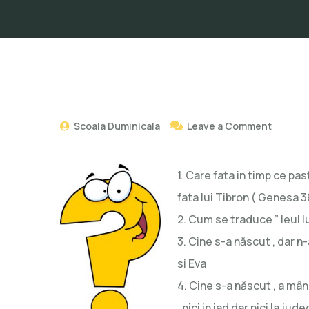
Scoala Duminicala
Leave a Comment
1. Care fata in timp ce pas
fata lui Tibron ( Genesa 3
2. Cum se traduce ” leul lu
3. Cine s-a născut , dar n-a
si Eva
4. Cine s-a născut , a mâncat
, nici in iad dar nici la ju