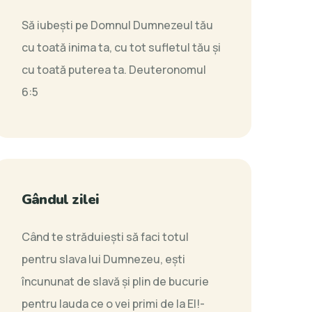
Să iubeşti pe Domnul Dumnezeul tău
cu toată inima ta, cu tot sufletul tău şi
cu toată puterea ta.
Deuteronomul
6:5
Gândul zilei
Când te străduiești să faci totul
pentru slava lui Dumnezeu, ești
încununat de slavă și plin de bucurie
pentru lauda ce o vei primi de la El!-