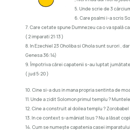
5. Unde scrie de 3 cârciumi 
6. Care psalmi i-a scris S
7. Care cetate spune Dumnezeu ca o va spală ca p
( 2 imparati 21:13 )
8. In Ezechiel 23 Oholiba si Ohola sunt surori , d
Genesa 36:14)
9. Împotriva cărei capatenii s-au luptat jumătate
( jud 5:20 )
10. Cine si-a dus in mana propria sentinta de moa
11. Unde a zidit Solomon primul templu ? Muntele M
12. Cine a construit al doilea templu ? Zorobabel 
13. In ce context s-a mâniat Isus ? Nu a lăsat copii
14. Cum se numește capatenia casei imparatului E