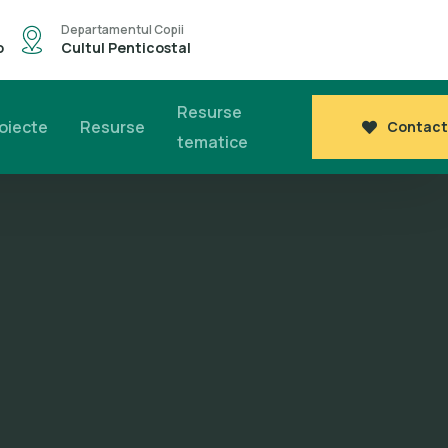
Departamentul Copii
o
Cultul Penticostal
Resurse
oiecte
Resurse
Contact
tematice