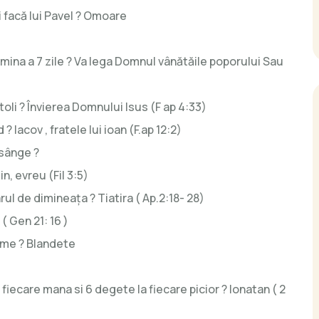
i facă lui Pavel ? Omoare
lumina a 7 zile ? Va lega Domnul vânătăile poporului Sau
li ? Învierea Domnului Isus (F ap 4:33)
? Iacov , fratele lui ioan (F.ap 12:2)
 sânge ?
n, evreu (Fil 3:5)
rul de dimineața ? Tiatira ( Ap.2:18- 28)
( Gen 21: 16 )
lume ? Blandete
 fiecare mana si 6 degete la fiecare picior ? Ionatan ( 2