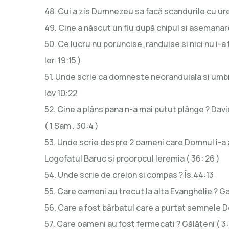
48. Cui a zis Dumnezeu sa facă scandurile cu urech
49. Cine a născut un fiu după chipul si asemanarea
50. Ce lucru nu poruncise ,randuise si nici nu i-a
Ier. 19:15 )
51. Unde scrie ca domneste neoranduiala si umbr
Iov 10:22
52. Cine a plâns pana n-a mai putut plânge ? Davi
( 1 Sam . 30:4 )
53. Unde scrie despre 2 oameni care Domnul i-a
Logofatul Baruc si proorocul Ieremia ( 36: 26 )
54. Unde scrie de creion si compas ? Îs.44:13
55. Care oameni au trecut la alta Evanghelie ? Gal
56. Care a fost bărbatul care a purtat semnele Do
57. Care oameni au fost fermecati ? Gălățeni ( 3: