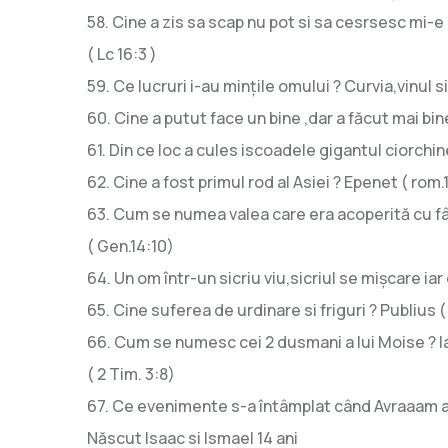
58. Cine a zis sa scap nu pot si sa cesrsesc mi-e 
( Lc 16:3 )
59. Ce lucruri i-au mințile omului ? Curvia,vinul 
60. Cine a putut face un bine ,dar a făcut mai bin
61. Din ce loc a cules iscoadele gigantul ciorchi
62. Cine a fost primul rod al Asiei ? Epenet ( rom.
63. Cum se numea valea care era acoperită cu f
( Gen.14:10)
64. Un om într-un sicriu viu,sicriul se mișcare iar
65. Cine suferea de urdinare si friguri ? Publius ( 
66. Cum se numesc cei 2 dusmani a lui Moise ? I
( 2 Tim. 3:8)
67. Ce evenimente s-a întâmplat când Avraaam a î
Născut Isaac si Ismael 14 ani