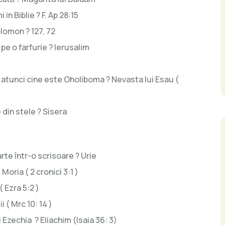
in Biblie ? F. Ap 28:15
olomon ? 127, 72
e o farfurie ? Ierusalim
ar atunci cine este Oholiboma ? Nevasta lui Esau (
 din stele ? Sisera
rte într-o scrisoare ? Urie
oria ( 2 cronici 3:1 )
( Ezra 5:2 )
i ( Mrc 10: 14 )
zechia ? Eliachim (Isaia 36: 3)