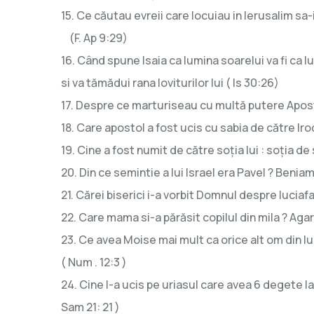
15. Ce căutau evreii care locuiau in Ierusalim sa-
(F. Ap 9:29)
16. Când spune Isaia ca lumina soarelui va fi ca 
si va tămădui rana loviturilor lui ( Is 30:26)
17. Despre ce marturiseau cu multă putere Aposto
18. Care apostol a fost ucis cu sabia de către Irod 
19. Cine a fost numit de către soția lui : soția de
20. Din ce semintie a lui Israel era Pavel ? Beniami
21. Cărei biserici i-a vorbit Domnul despre luciafa
22. Care mama si-a părăsit copilul din mila ? Agar 
23. Ce avea Moise mai mult ca orice alt om din 
( Num . 12:3 )
24. Cine l-a ucis pe uriasul care avea 6 degete la
Sam 21: 21 )