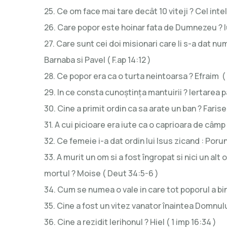
25. Ce om face mai tare decât 10 viteji ? Cel intele
26. Care popor este hoinar fata de Dumnezeu ? Iu
27. Care sunt cei doi misionari care li s-a dat nu
Barnaba si Pavel ( F.ap 14:12 )
28. Ce popor era ca o turta neintoarsa ? Efraim (
29. In ce consta cunoștința mantuirii ? Iertarea pa
30. Cine a primit ordin ca sa arate un ban ? Farisei
31. A cui picioare era iute ca o caprioara de câmp 
32. Ce femeie i-a dat ordin lui Isus zicand : Poru
33. A murit un om si a fost îngropat si nici un al
mortul ? Moise ( Deut 34:5-6 )
34. Cum se numea o vale in care tot poporul a b
35. Cine a fost un vitez vanator înaintea Domnulu
36. Cine a rezidit Ierihonul ? Hiel ( 1 imp 16:34 )