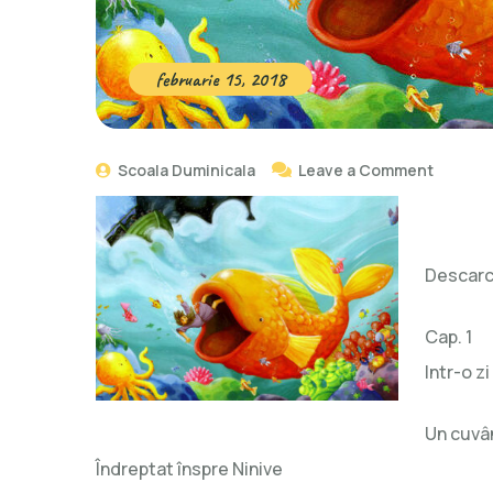
februarie 15, 2018
Scoala Duminicala
Leave a Comment
Descarc
Cap. 1
Intr-o zi
Un cuvâ
Îndreptat înspre Ninive