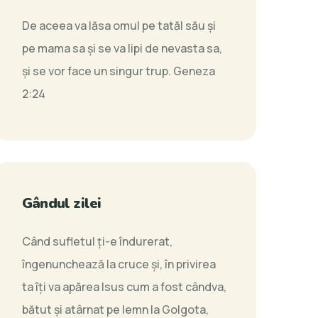
De aceea va lăsa omul pe tatăl său şi
pe mama sa şi se va lipi de nevasta sa,
şi se vor face un singur trup.
Geneza
2:24
Gândul zilei
Când sufletul ţi-e îndurerat,
îngenunchează la cruce şi, în privirea
ta îţi va apărea Isus cum a fost cândva,
bătut şi atârnat pe lemn la Golgota,