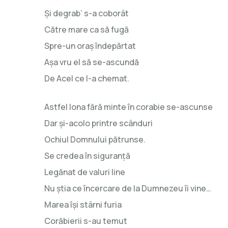
Şi degrab’ s-a coborât
Către mare ca să fugă
Spre-un oraş îndepărtat
Aşa vru el să se-ascundă
De Acel ce l-a chemat.
Astfel Iona fără minte în corabie se-ascunse
Dar şi-acolo printre scânduri
Ochiul Domnului pătrunse.
Se credea în siguranţă
Legănat de valuri line
Nu ştia ce încercare de la Dumnezeu îi vine…
Marea îşi stârni furia
Corăbierii s-au temut