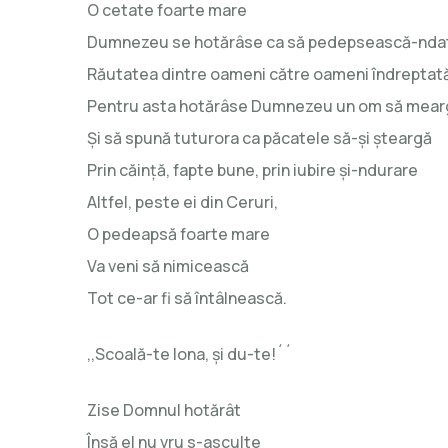
O cetate foarte mare
Dumnezeu se hotărâse ca să pedepsească-nda
Răutatea dintre oameni către oameni îndreptat
Pentru asta hotărâse Dumnezeu un om să mear
Şi să spună tuturora ca păcatele să-şi şteargă
Prin căinţă, fapte bune, prin iubire şi-ndurare
Altfel, peste ei din Ceruri,
O pedeapsă foarte mare
Va veni să nimicească
Tot ce-ar fi să întâlnească.
,,Scoală-te Iona, şi du-te!´´
Zise Domnul hotărât
Însă el nu vru s-asculte