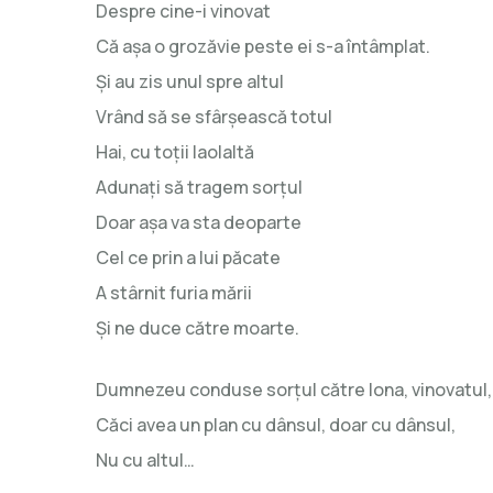
Despre cine-i vinovat
Că aşa o grozăvie peste ei s-a întâmplat.
Şi au zis unul spre altul
Vrând să se sfârşească totul
Hai, cu toţii laolaltă
Adunaţi să tragem sorţul
Doar aşa va sta deoparte
Cel ce prin a lui păcate
A stârnit furia mării
Şi ne duce către moarte.
Dumnezeu conduse sorţul către Iona, vinovatul,
Căci avea un plan cu dânsul, doar cu dânsul,
Nu cu altul…