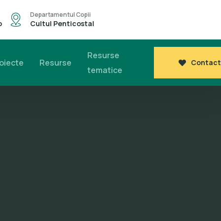
Departamentul Copii
o
Cultul Penticostal
Resurse
oiecte
Resurse
Contact
tematice