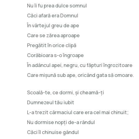
Nu îi fu prea dulce somnul
Căci afară era Domnul
În vârtejul greu de ape
Care se zărea aproape
Pregătit în orice clipă
Corăbioara s-o îngroape
În adâncul apei, negru, cu făpturi îngrozitoare
Care mişună sub ape, oricând gata să omoare.
Scoală-te, ce dormi, şi cheamă-ţi
Dumnezeul tău iubit
L-a trezit cârmaciul care era cel mai chinuit;
Nu dormise nopţi de-a rândul
Căci îl chinuise gândul