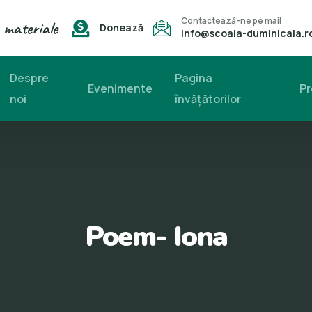
Contactează-ne pe mail
 materiale
Donează
info@scoala-duminicala.r
Despre
Pagina
Evenimente
Pr
noi
învăţătorilor
Poem- Iona