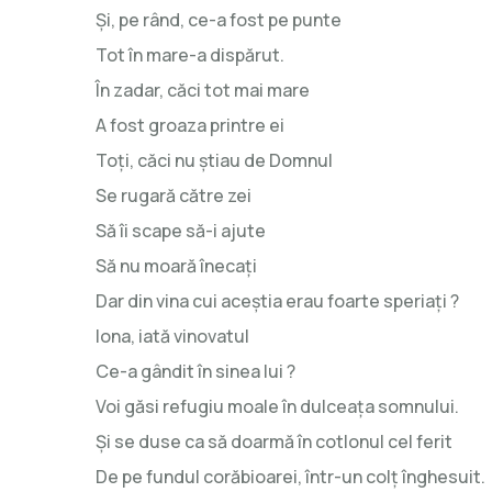
Şi, pe rând, ce-a fost pe punte
Tot în mare-a dispărut.
În zadar, căci tot mai mare
A fost groaza printre ei
Toţi, căci nu ştiau de Domnul
Se rugară către zei
Să îi scape să-i ajute
Să nu moară înecaţi
Dar din vina cui aceştia erau foarte speriaţi ?
Iona, iată vinovatul
Ce-a gândit în sinea lui ?
Voi găsi refugiu moale în dulceaţa somnului.
Şi se duse ca să doarmă în cotlonul cel ferit
De pe fundul corăbioarei, într-un colţ înghesuit.