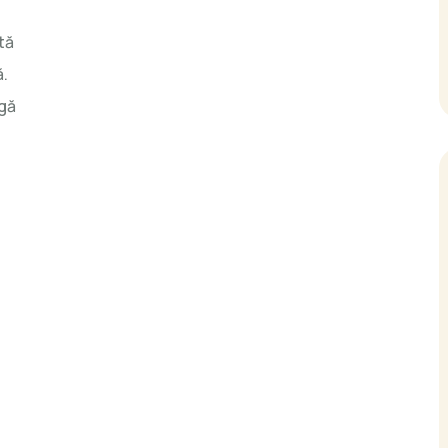
tă
ă.
gă