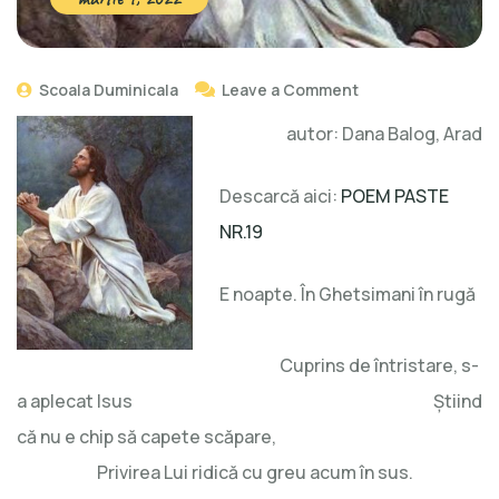
Scoala Duminicala
Leave a Comment
autor: Dana Balog, Arad
Descarcă aici:
POEM PASTE
NR.19
E noapte. În Ghetsimani în rugă
Cuprins de întristare, s-
a aplecat Isus Știind
că nu e chip să capete scăpare,
Privirea Lui ridică cu greu acum în sus.