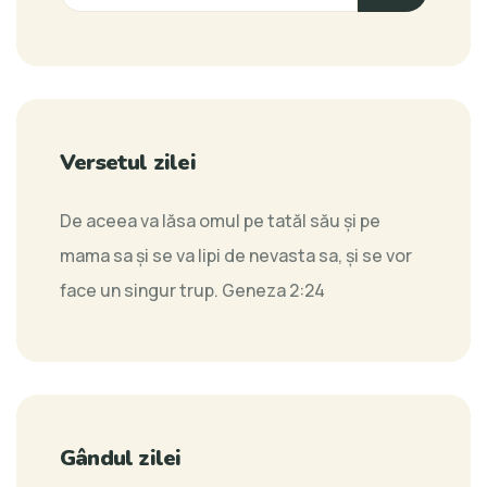
Versetul zilei
De aceea va lăsa omul pe tatăl său şi pe
mama sa şi se va lipi de nevasta sa, şi se vor
face un singur trup.
Geneza 2:24
Gândul zilei