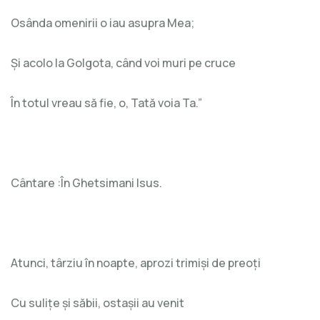
Osânda omenirii o iau asupra Mea;
Și acolo la Golgota, când voi muri pe cruce
În totul vreau să fie, o, Tată voia Ta.”
Cântare :În Ghetsimani Isus.
Atunci, târziu în noapte, aprozi trimiși de preoți
Cu sulițe și săbii, ostașii au venit