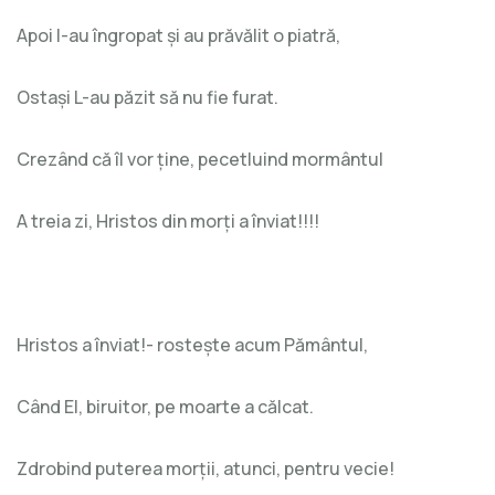
Apoi l-au îngropat și au prăvălit o piatră,
Ostași L-au păzit să nu fie furat.
Crezând că îl vor ține, pecetluind mormântul
A treia zi, Hristos din morți a înviat!!!!
Hristos a înviat!- rostește acum Pământul,
Când El, biruitor, pe moarte a călcat.
Zdrobind puterea morții, atunci, pentru vecie!