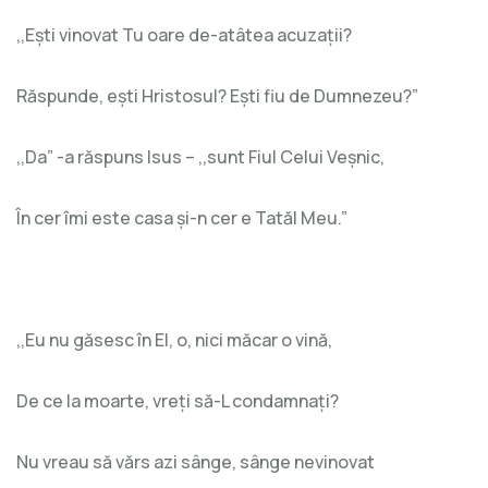
,,Ești vinovat Tu oare de-atâtea acuzații?
Răspunde, ești Hristosul? Ești fiu de Dumnezeu?”
,,Da” -a răspuns Isus – ,,sunt Fiul Celui Veșnic,
În cer îmi este casa și-n cer e Tatăl Meu.”
,,Eu nu găsesc în El, o, nici măcar o vină,
De ce la moarte, vreți să-L condamnați?
Nu vreau să vărs azi sânge, sânge nevinovat