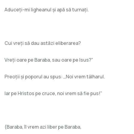
Aduceți-mi ligheanul și apă să turnați.
Cui vreți să dau astăzi eliberarea?
Vreți oare pe Baraba, sau oare pe Isus?”
Preoții și poporul au spus: ,,Noi vrem tâlharul.
Iar pe Hristos pe cruce, noi vrem să fie pus!”
(Baraba, îl vrem azi liber pe Baraba,