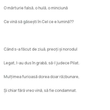
O mărturie falsă, o hulă, o minciună
Ce vină să găsești în Cel ce e lumină??
Când s-a făcut de ziuă, preoți și norodul
Legat, l-au dus în grabă, să-l judece Pilat.
Mulțimea furioasă dorea doar răzbunare,
Și chiar fără vreo vină, să fie condamnat.