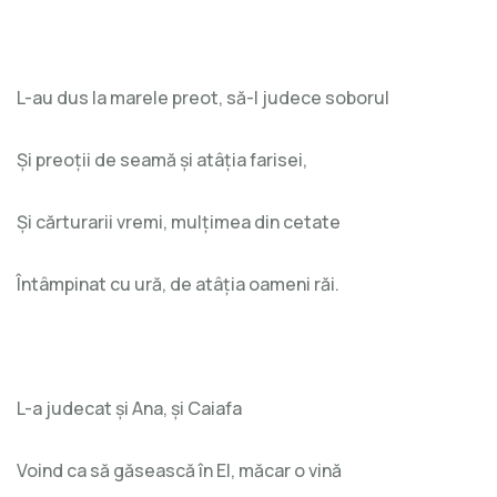
L-au dus la marele preot, să-l judece soborul
Și preoții de seamă și atâția farisei,
Și cărturarii vremi, mulțimea din cetate
Întâmpinat cu ură, de atâția oameni răi.
L-a judecat și Ana, și Caiafa
Voind ca să găsească în El, măcar o vină