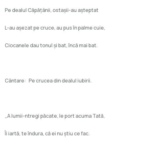
Pe dealul Căpățânii, ostașii-au așteptat
L-au așezat pe cruce, au pus în palme cuie,
Ciocanele dau tonul și bat, încă mai bat.
Cântare: Pe crucea din dealul iubirii.
,,A lumii-ntregi păcate, le port acuma Tată,
Îi iartă, te îndura, că ei nu știu ce fac.