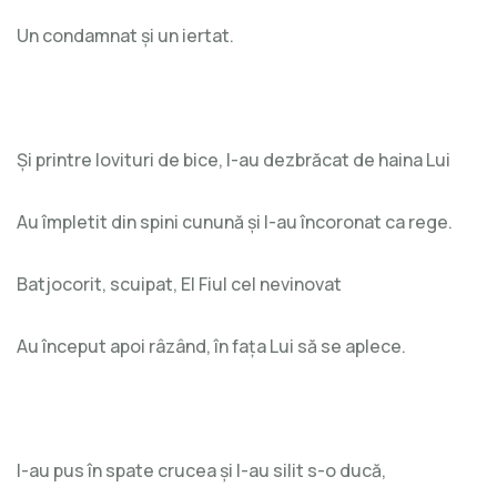
Un condamnat și un iertat.
Și printre lovituri de bice, l-au dezbrăcat de haina Lui
Au împletit din spini cunună și l-au încoronat ca rege.
Batjocorit, scuipat, El Fiul cel nevinovat
Au început apoi râzând, în fața Lui să se aplece.
I-au pus în spate crucea și l-au silit s-o ducă,