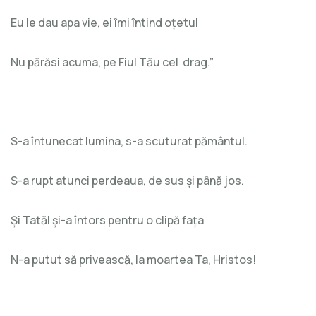
Eu le dau apa vie, ei îmi întind oțetul
Nu părăsi acuma, pe Fiul Tău cel drag.”
S-a întunecat lumina, s-a scuturat pământul.
S-a rupt atunci perdeaua, de sus și până jos.
Și Tatăl și-a întors pentru o clipă fața
N-a putut să privească, la moartea Ta, Hristos!