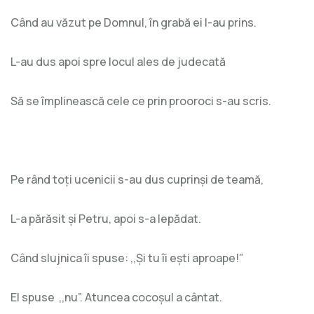
Când au văzut pe Domnul, în grabă ei l-au prins.
L-au dus apoi spre locul ales de judecată
Să se împlinească cele ce prin prooroci s-au scris.
Pe rând toți ucenicii s-au dus cuprinși de teamă,
L-a părăsit și Petru, apoi s-a lepădat.
Când slujnica îi spuse: ,,Şi tu îi ești aproape!”
El spuse ,,nu”. Atuncea cocoșul a cântat.