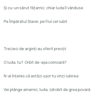
Și cu-un sărut fățarnic, chiar Iuda îl vânduse
Pe Împăratul Slavei, pe Fiul cel iubit.
Treizeci de arginți au oferit preoții
O Iuda, tu? Orbit de-așa comoară?
N-ai înțeles că astăzi ușor tu vinzi iubirea
Vei plânge amarnic, Iuda, zdrobit de grea povară.