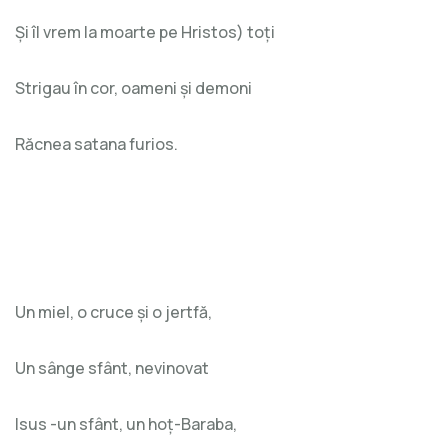
Și îl vrem la moarte pe Hristos) toți
Strigau în cor, oameni și demoni
Răcnea satana furios.
Un miel, o cruce și o jertfă,
Un sânge sfânt, nevinovat
Isus -un sfânt, un hoț-Baraba,