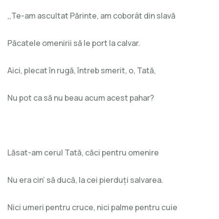
,,Te-am ascultat Părinte, am coborât din slavă
Păcatele omenirii să le port la calvar.
Aici, plecat în rugă, întreb smerit, o, Tată,
Nu pot ca să nu beau acum acest pahar?
Lăsat-am cerul Tată, căci pentru omenire
Nu era cin’ să ducă, la cei pierduți salvarea.
Nici umeri pentru cruce, nici palme pentru cuie