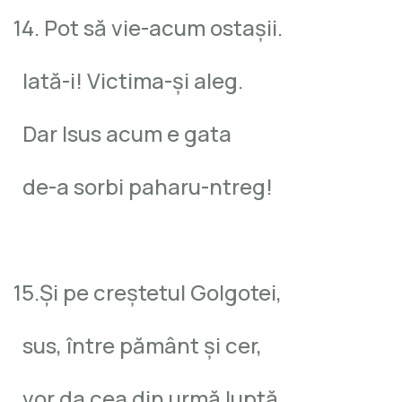
14. Pot să vie-acum ostaşii.
Iată-i! Victima-şi aleg.
Dar Isus acum e gata
de-a sorbi paharu-ntreg!
15.Şi pe creştetul Golgotei,
sus, între pământ şi cer,
vor da cea din urmă luptă