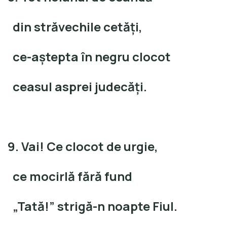
din străvechile cetăţi,
ce-aştepta în negru clocot
ceasul asprei judecăţi.
9. Vai! Ce clocot de urgie,
ce mocirlă fără fund
„Tată!” strigă-n noapte Fiul.