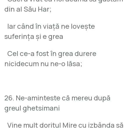
din al Său Har;
Iar când în viaţă ne loveşte
suferinţa şi e grea
Cel ce-a fost în grea durere
nicidecum nu ne-o lăsa;
26. Ne-aminteste că mereu după
greul ghetsimani
Vine mult doritul Mire cu izbânda să