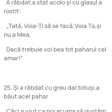
A răbdat,a stat acolo şi cu glasul a
rostit:
„Tată, Voia-Ţi să se facă;Voia Ta,şi
nu a Mea,
Dacă trebuie voi bea tot paharul cel
amar!”
25. Şi a răbdat cu greu dar,totuşi,a
băut acel pahar
Căci a vrut ca noi acuma să gustăm