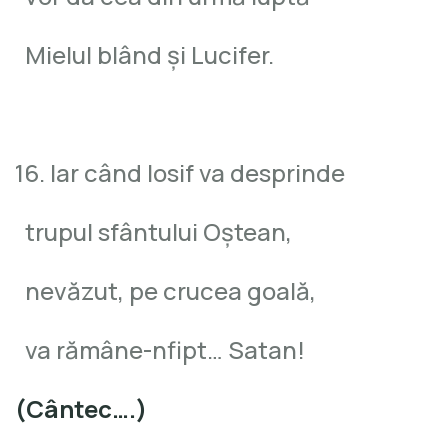
Mielul blând şi Lucifer.
16. Iar când Iosif va desprinde
trupul sfântului Oştean,
nevăzut, pe crucea goală,
va rămâne-nfipt… Satan!
(Cântec….)