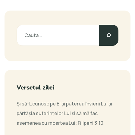
Versetul zilei
Şi să-L cunosc pe El şi puterea învierii Lui şi
părtăşia suferinţelor Lui şi să mă fac
asemenea cu moartea Lui;
Filipeni 3:10