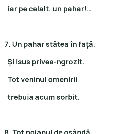
iar pe celalt, un pahar!…
7. Un pahar stătea în faţă.
Şi Isus privea-ngrozit.
Tot veninul omenirii
trebuia acum sorbit.
8. Tot noianul de osândă