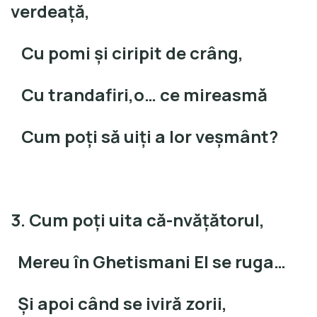
verdeaţă,
Cu pomi şi ciripit de crâng,
Cu trandafiri,o… ce mireasmă
Cum poţi să uiţi a lor veşmânt?
3. Cum poţi uita că-nvăţătorul,
Mereu în Ghetismani El se ruga…
Şi apoi când se iviră zorii,