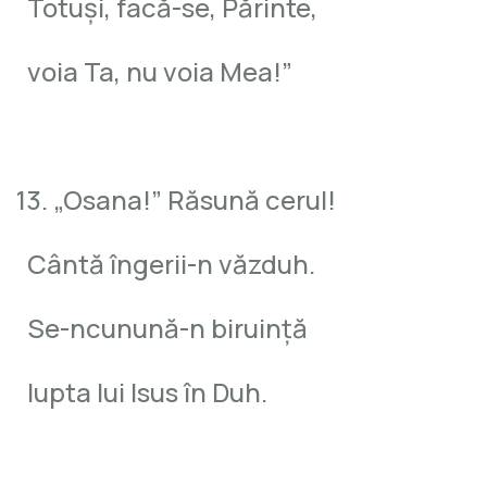
Totuşi, facă-se, Părinte,
voia Ta, nu voia Mea!”
13. „Osana!” Răsună cerul!
Cântă îngerii-n văzduh.
Se-ncunună-n biruinţă
lupta lui Isus în Duh.