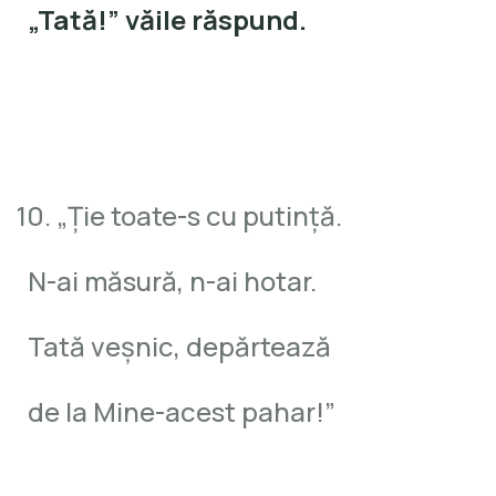
„Tată!” văile răspund.
10. „Ţie toate-s cu putinţă.
N-ai măsură, n-ai hotar.
Tată veşnic, depărtează
de la Mine-acest pahar!”