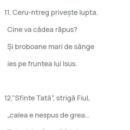
11. Ceru-ntreg priveşte lupta.
Cine va cădea răpus?
Şi broboane mari de sânge
ies pe fruntea lui Isus.
12.”Sfinte Tată”, strigă Fiul,
„calea e nespus de grea…