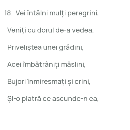
18.
Vei întâlni mulţi peregrini,
Veniţi cu dorul de-a vedea,
Priveliştea unei grădini,
Acei îmbătrâniţi măslini,
Bujori înmiresmaţi şi crini,
Şi-o piatră ce ascunde-n ea,