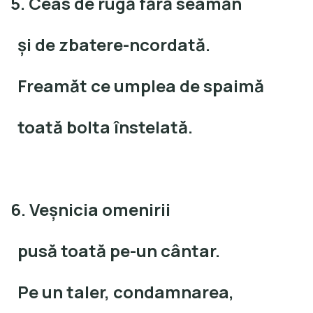
5. Ceas de rugă fără seamăn
şi de zbatere-ncordată.
Freamăt ce umplea de spaimă
toată bolta înstelată.
6. Veşnicia omenirii
pusă toată pe-un cântar.
Pe un taler, condamnarea,