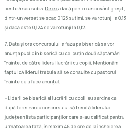
peste 5 sau sub 5.
De ex
: dacă pentru un cuvânt greşit,
dintr-un verset se scad 0,125 sutimi, se va rotunji la 0,13
şi dacă este 0,124 se va rotunji la 0,12.
7. Data şi ora concursului la faza pe biserică se vor
anunţa public în biserică cu cel puţin două săptămâni
înainte, de către liderul lucrării cu copiii. Menţionăm
faptul că liderul trebuie să se consulte cu pastorul
înainte de a face anunţul.
– Liderii pe biserică ai lucrării cu copiii au sarcina ca
după terminarea concursului să trimită liderului
judeţean lista participanţilor care s-au calificat pentru
următoarea fază, în maxim 48 de ore de la încheierea