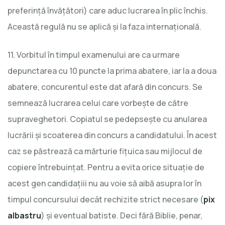
preferință învățători) care aduc lucrarea în plic închis.
Această regulă nu se aplică și la faza internațională.
11. Vorbitul în timpul examenului are ca urmare
depunctarea cu 10 puncte la prima abatere, iar la a doua
abatere, concurentul este dat afară din concurs. Se
semnează lucrarea celui care vorbește de către
supraveghetori. Copiatul se pedepseşte cu anularea
lucrării şi scoaterea din concurs a candidatului. În acest
caz se păstrează ca mărturie fiţuica sau mijlocul de
copiere întrebuinţat. Pentru a evita orice situaţie de
acest gen candidaţiii nu au voie să aibă asupra lor în
timpul concursului decât rechizite strict necesare (
pix
albastru
) şi eventual batiste. Deci fără Biblie, penar,