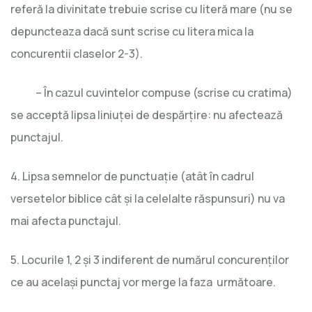
referă la divinitate trebuie scrise cu literă mare (nu se
depuncteaza dacă sunt scrise cu litera mica la
concurentii claselor 2-3).
– În cazul cuvintelor compuse (scrise cu cratima)
se acceptă lipsa liniuţei de despărţire: nu afectează
punctajul.
4. Lipsa semnelor de punctuaţie (atât în cadrul
versetelor biblice cât şi la celelalte răspunsuri) nu va
mai afecta punctajul.
5. Locurile 1, 2 şi 3 indiferent de numărul concurenților
ce au acelaşi punctaj vor merge la faza următoare.