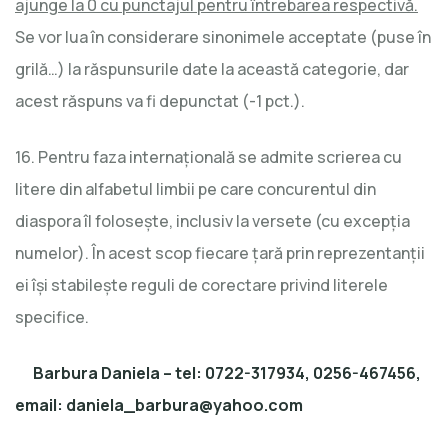
ajunge la 0 cu punctajul pentru întrebarea respectivă.
Se vor lua în considerare sinonimele acceptate (puse în
grilă…) la răspunsurile date la această categorie, dar
acest răspuns va fi depunctat (-1 pct.).
16. Pentru faza internațională se admite scrierea cu
litere din alfabetul limbii pe care concurentul din
diaspora îl folosește, inclusiv la versete (cu excepția
numelor). În acest scop fiecare țară prin reprezentanții
ei își stabilește reguli de corectare privind literele
specifice.
Barbura Daniela – tel: 0722-317934, 0256-467456,
email: daniela_barbura@yahoo.com