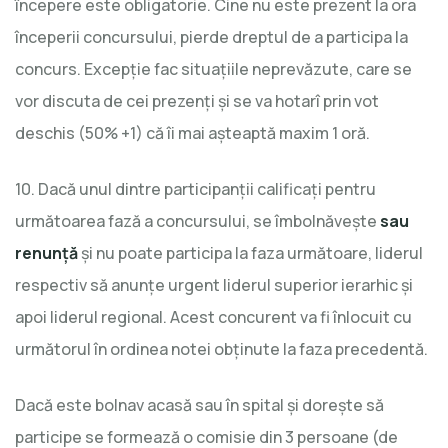
începere este obligatorie. Cine nu este prezent la ora
începerii concursului, pierde dreptul de a participa la
concurs. Excepţie fac situaţiile neprevăzute, care se
vor discuta de cei prezenţi şi se va hotarî prin vot
deschis (50% +1) că îi mai aşteaptă maxim 1 oră.
10. Dacă unul dintre participanţii calificaţi pentru
următoarea fază a concursului, se îmbolnăveşte
sau
renunță
şi nu poate participa la faza următoare, liderul
respectiv să anunţe urgent liderul superior ierarhic şi
apoi liderul regional. Acest concurent va fi înlocuit cu
următorul în ordinea notei obţinute la faza precedentă.
Dacă este bolnav acasă sau în spital și dorește să
participe se formează o comisie din 3 persoane (de