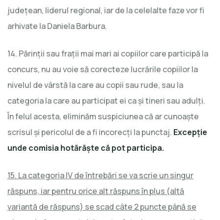
judeţean, liderul regional, iar de la celelalte faze vor fi
arhivate la Daniela Barbura.
14. Părinţii sau fraţii mai mari ai copiilor care participă la
concurs, nu au voie să corecteze lucrările copiilor la
nivelul de vârstă la care au copii sau rude, sau la
categoria la care au participat ei ca şi tineri sau adulţi.
În felul acesta, eliminăm suspiciunea că ar cunoaşte
scrisul şi pericolul de a fi incorecţi la punctaj.
Excepție
unde comisia hotărăște că pot participa.
15. La categoria IV de întrebări se va scrie un singur
răspuns, iar pentru orice alt răspuns în plus (altă
variantă de răspuns) se scad câte 2 puncte până se