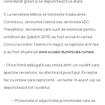
considerat greşit şi se depunctează ca atare.
3. La versetele biblice se foloseşte traducerea
Cornilescu, versiunea clasică sau versiunea VDC
Theophilos. Versetele care sunt de memorat pentru
următorii ani (până în 2019) au fost scrise în cartea
Concursul biblic Talantul în negoţ
, la capitolul al IV-lea
şi au fost afişate pe
www.scoala-duminicala.ro/new
.
– Orice literă adăugată sau omisă dintr-un cuvânt care
aparţine versetului, nu afectează punctajul. Excepţie
fac cuvintele care reprezintă un nume: în acest caz se
depunctează tot cuvântul.
– Pronumele si adjectivele pronominale care se