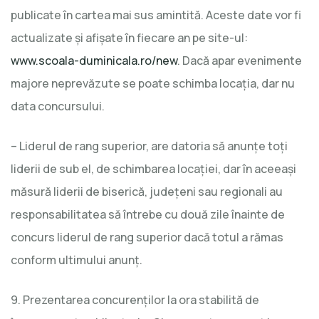
publicate în cartea mai sus amintită. Aceste date vor fi
actualizate şi afişate în fiecare an pe site-ul:
www.scoala-duminicala.ro/new
. Dacă apar evenimente
majore neprevăzute se poate schimba locaţia, dar nu
data concursului.
– Liderul de rang superior, are datoria să anunţe toţi
liderii de sub el, de schimbarea locaţiei, dar în aceeaşi
măsură liderii de biserică, judeţeni sau regionali au
responsabilitatea să întrebe cu două zile înainte de
concurs liderul de rang superior dacă totul a rămas
conform ultimului anunţ.
9. Prezentarea concurenţilor la ora stabilită de