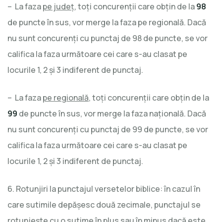
– La faza
pe judeţ
, toţi concurenţii care obţin de la
98
de puncte în sus, vor merge la faza pe regională. Dacă
nu sunt concurenţi cu punctaj de 98 de puncte, se vor
califica la faza următoare cei care s-au clasat pe
locurile 1, 2 şi 3 indiferent de punctaj.
– La faza
pe regională
, toţi concurenţii care obţin de la
99
de puncte în sus, vor merge la faza naţională. Dacă
nu sunt concurenţi cu punctaj de 99 de puncte, se vor
califica la faza următoare cei care s-au clasat pe
locurile 1, 2 şi 3 indiferent de punctaj.
6. Rotunjiri la punctajul versetelor biblice: în cazul în
care sutimile depăşesc două zecimale, punctajul se
rotunjeşte cu o sutime în plus sau în minus dacă este