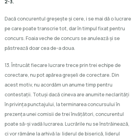
2-3.
Dacă concurentul greșește și cere, i se mai dă o lucrare
pe care poate transcrie tot, dar în timpul fixat pentru
concurs. Foaia veche de concurs se anulează și se
păstrează doar cea de-a doua.
13. Întrucât fiecare lucrare trece prin trei echipe de
corectare, nu pot apărea greşeli de corectare. Din
acest motiv, nu acordăm un anume timp pentru
contestaţii. Totuşi dacă cineva are anumite neclarităţi
în privinţa punctajului, la terminarea concursului în
prezenţa unei comisii de trei învăţători, concurentul
poate să-şi vadă lucrarea. Lucrările nu se înstrăinează,
ci vor rămâne la arhivă la: liderul de biserică, liderul