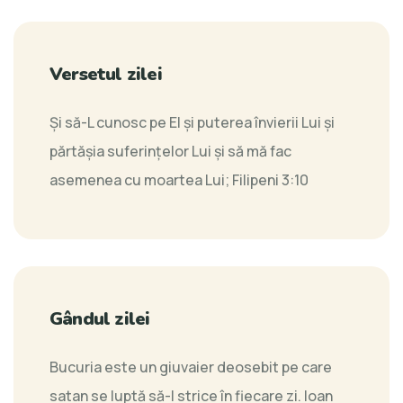
Versetul zilei
Şi să-L cunosc pe El şi puterea învierii Lui şi
părtăşia suferinţelor Lui şi să mă fac
asemenea cu moartea Lui;
Filipeni 3:10
Gândul zilei
Bucuria este un giuvaier deosebit pe care
satan se luptă să-l strice în fiecare zi.
Ioan