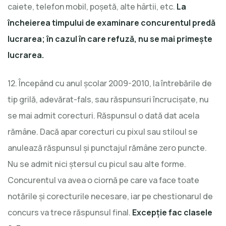
caiete, telefon mobil, poşetă, alte hârtii, etc.
La
încheierea timpului de examinare concurentul predă
lucrarea; în cazul în care refuză, nu se mai primește
lucrarea.
12. Începând cu anul şcolar 2009-2010, la întrebările de
tip grilă, adevărat-fals, sau răspunsuri încrucişate, nu
se mai admit corecturi. Răspunsul o dată dat acela
rămâne. Dacă apar corecturi cu pixul sau stiloul se
anulează răspunsul şi punctajul rămâne zero puncte.
Nu se admit nici ştersul cu picul sau alte forme.
Concurentul va avea o ciornă pe care va face toate
notările şi corecturile necesare, iar pe chestionarul de
concurs va trece răspunsul final.
Excepție fac clasele