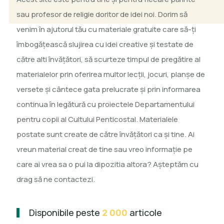
sau profesor de religie doritor de idei noi. Dorim să
venim în ajutorul tău cu materiale gratuite care să-ţi
îmbogăţească slujirea cu idei creative şi testate de
către alti învăţători, să scurteze timpul de pregătire al
materialelor prin oferirea multor lecţii, jocuri, planşe de
versete şi cântece gata prelucrate şi prin informarea
continua în legătură cu proiectele Departamentului
pentru copii al Cultului Penticostal. Materialele
postate sunt create de către învăţători ca şi tine. Ai
vreun material creat de tine sau vreo informaţie pe
care ai vrea sa o pui la dipozitia altora? Aşteptăm cu
drag să ne contactezi.
Disponibile peste
2 000
articole