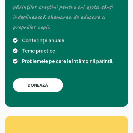
părinților creștini pentru a-i ajuta să-și
îndeplinească chemarea de educare a
propriilor copii.
Conferințe anuale
Teme practice
Problemele pe care le întâmpină părinții.
DONEAZĂ