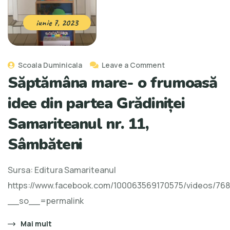
iunie 7, 2023
Scoala Duminicala
Leave a Comment
Săptămâna mare- o frumoasă
idee din partea Grădiniței
Samariteanul nr. 11,
Sâmbăteni
Sursa: Editura Samariteanul
https://www.facebook.com/100063569170575/videos/76
__so__=permalink
Mai mult