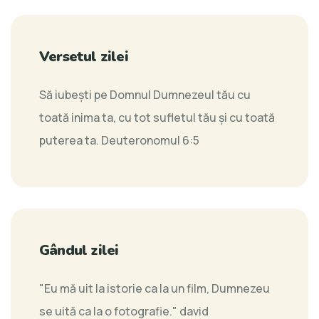
Versetul zilei
Să iubeşti pe Domnul Dumnezeul tău cu
toată inima ta, cu tot sufletul tău şi cu toată
puterea ta.
Deuteronomul 6:5
Gândul zilei
"Eu mă uit la istorie ca la un film, Dumnezeu
se uită ca la o fotografie."
david