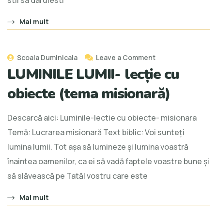
stii sa daruiesti
Mai mult
Scoala Duminicala
Leave a Comment
LUMINILE LUMII- lecție cu
obiecte (tema misionară)
Descarcă aici: Luminile-lectie cu obiecte- misionara
Temă: Lucrarea misionară Text biblic: Voi sunteţi
lumina lumii. Tot aşa să lumineze şi lumina voastră
înaintea oamenilor, ca ei să vadă faptele voastre bune şi
să slăvească pe Tatăl vostru care este
Mai mult