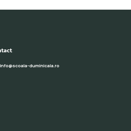
tact
info@scoala-duminicala.ro