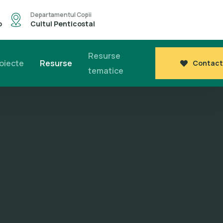
Departamentul Copii
o
Cultul Penticostal
Resurse
oiecte
Resurse
Contact
tematice