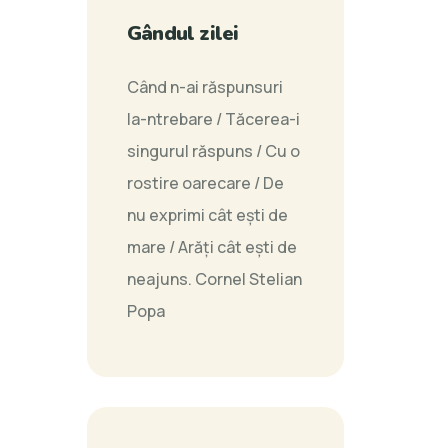
Gândul zilei
Când n-ai răspunsuri
la-ntrebare / Tăcerea-i
singurul răspuns / Cu o
rostire oarecare / De
nu exprimi cât eşti de
mare / Arăţi cât eşti de
neajuns.
Cornel Stelian
Popa