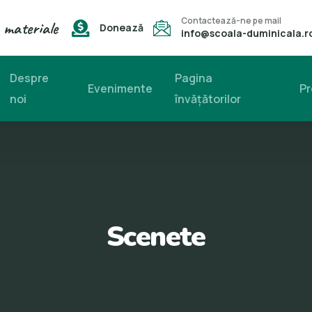
Contactează-ne pe mail
 materiale
Donează
info@scoala-duminicala.r
Despre
Pagina
Evenimente
Pr
noi
învăţătorilor
Scenete