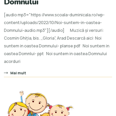
Domnului
[audio mp3="https://www.scoala-duminicala.ro/wp-
content/uploads/2022/10/Noi-suntem-in-oastea-
Domnului-audio.mp3"][/audio] Muzică și versuri:
Cosmin Ghiția, bis. ,,Gloria”, Arad Descarcă aici: Noi
suntem in oastea Domnului- planse pdf Noi suntem in
oastea Domnlui- ppt Noi suntem in oastea Domnului
acorduri
Mai mult