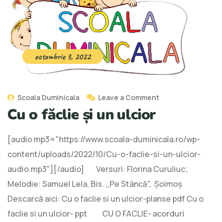
octombrie 3, 2022
Scoala Duminicala
Leave a Comment
Cu o făclie și un ulcior
[audio mp3="https://www.scoala-duminicala.ro/wp-
content/uploads/2022/10/Cu-o-faclie-si-un-ulcior-
audio.mp3"][/audio] Versuri: Florina Curuliuc;
Melodie: Samuel Lela, Bis. ,,Pe Stâncă", Șoimoș
Descarcă aici: Cu o faclie si un ulcior-planse pdf Cu o
faclie si un ulcior- ppt CU O FACLIE- acorduri