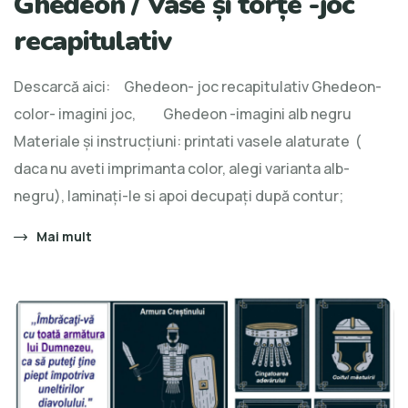
Ghedeon / Vase și torțe -joc
recapitulativ
Descarcă aici: Ghedeon- joc recapitulativ Ghedeon-
color- imagini joc, Ghedeon -imagini alb negru
Materiale și instrucțiuni: printati vasele alaturate (
daca nu aveti imprimanta color, alegi varianta alb-
negru), laminaţi-le si apoi decupaţi după contur;
Mai mult