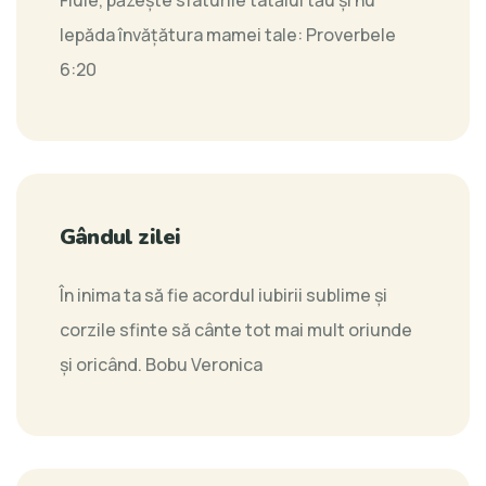
lepăda învăţătura mamei tale:
Proverbele
6:20
Gândul zilei
În inima ta să fie acordul iubirii sublime şi
corzile sfinte să cânte tot mai mult oriunde
şi oricând.
Bobu Veronica