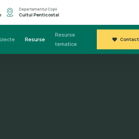
Departamentul Copii
o
Cultul Penticostal
Resurse
oiecte
Resurse
Contact
tematice