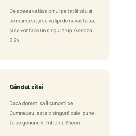
De aceea va lăsa omul pe tatăl său şi
pe mama sa şi se va lipi de nevasta sa,
şi se vor face un singur trup.
Geneza
2:24
Gândul zilei
Dacă doreşti să Îl cunoşti pe
Dumnezeu, este o singură cale: pune-
te pe genunchi.
Fulton J. Sheen