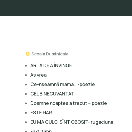
Scoala Duminicala
ARTA DE A ÎNVINGE
As vrea
Ce-nseamnă mama… -poezie
CEL BINECUVANTAT
Doamne noaptea a trecut – poezie
ESTE HAR
EU MA CULC, SÎNT OBOSIT- rugaciune
Fa-ti timp