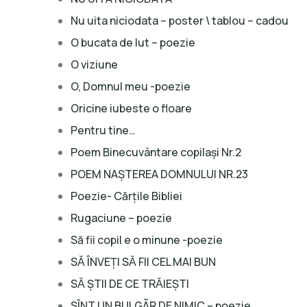
Nu uita niciodata – poster \ tablou – cadou
O bucata de lut – poezie
O viziune
O, Domnul meu -poezie
Oricine iubeste o floare
Pentru tine…
Poem Binecuvântare copilași Nr.2
POEM NAȘTEREA DOMNULUI NR.23
Poezie- Cărţile Bibliei
Rugaciune – poezie
Să fii copil e o minune -poezie
SǍ ÎNVEŢI SǍ FII CEL MAI BUN
SǍ ŞTII DE CE TRǍIEŞTI
SÎNT UN BULGÃR DE NIMIC – poezie