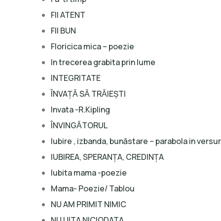
FII ATENT
FII BUN
Floricica mica – poezie
In trecerea grabita prin lume
INTEGRITATE
ÎNVAŢǍ SǍ TRǍIEŞTI
Invata -R.Kipling
ÎNVINGǍTORUL
Iubire , izbanda, bunăstare – parabola in versur
IUBIREA, SPERANŢA, CREDINŢA
Iubita mama -poezie
Mama- Poezie/ Tablou
NU AM PRIMIT NIMIC
NU UITA NICIODATA