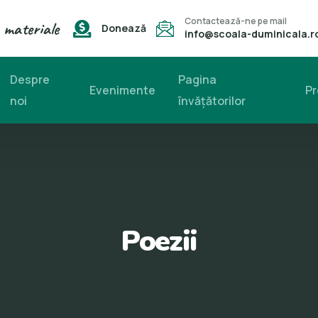
Contactează-ne pe mail
 materiale
Donează
info@scoala-duminicala.r
Despre
Pagina
Evenimente
Pr
noi
învăţătorilor
Poezii