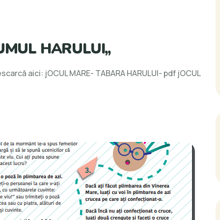
DRUMUL HARULUI,,
d Descarcă aici: jOCUL MARE- TABARA HARULUI- pdf jOCUL
L
,,