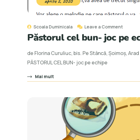
aprilie 2, 2020
on
Scoala Duminicala
Leave a Comment
Păstorul cel bun- joc pe e
Păstoru
cel
de Florina Curuliuc, bis. Pe Stâncă, Șoimoș, Ar
bun-
PĂSTORUL CEL BUN- joc pe echipe
joc
pe
Mai mult
echipe