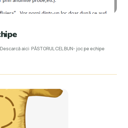
chipe
l
ad Descarcă aici: PĂSTORUL CEL BUN- joc pe echipe