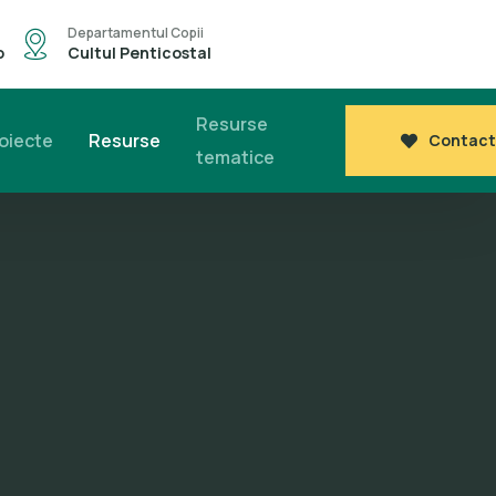
Departamentul Copii
o
Cultul Penticostal
Resurse
oiecte
Resurse
Contact
tematice