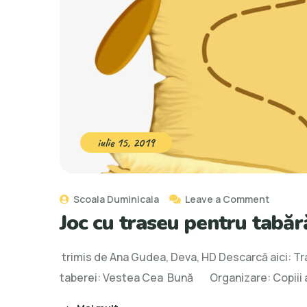
iulie 15, 2019
on
Scoala Duminicala
Leave a Comment
Joc cu traseu pentru tabă
Joc
cu
trimis de Ana Gudea, Deva, HD Descarcă ai
traseu
taberei: Vestea Cea Bună Organizare: Copiii au
pentru
tabără/