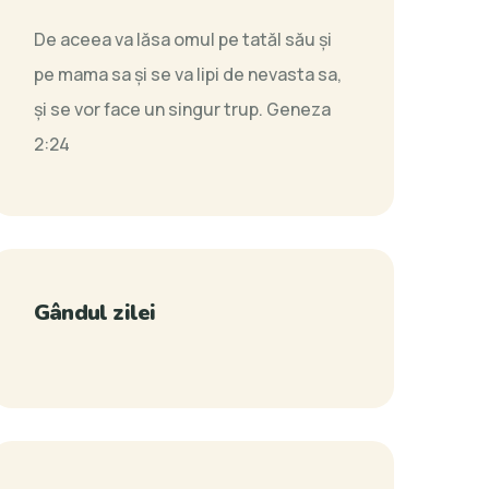
De aceea va lăsa omul pe tatăl său şi
pe mama sa şi se va lipi de nevasta sa,
şi se vor face un singur trup.
Geneza
2:24
Gândul zilei