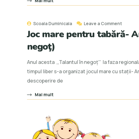
Mai mult
în
pădure
on
Scoala Duminicala
Leave a Comment
Joc mare pentru tabără- A
Joc
mare
negoţ)
pentru
tabără-
Anul acesta ,,Talantul în negoţ'' la faza regional
Armata
timpul liber s-a organizat jocul mare cu staţii- A
Regelui
descoperire de
(
Mai mult
Talantu
în
negoţ)