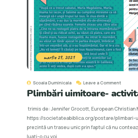
martie 29, 2021
on
Scoala Duminicala
Leave a Comment
Plimbări uimitoare- activita
Plimbări
uimitoa
trimis de: Jennifer Grocott, European Christian 
activita
https://societateabiblica.org/postare/plimbari-
pentru
prezintă un traseu unic prin faptul că nu conteaz
copiii
luați-o cu voi
si