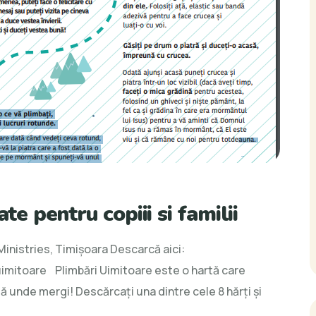
te pentru copiii si familii
re-
Ministries, Timişoara Descarcă aici:
te
uimitoare Plimbări Uimitoare este o hartă care
ă unde mergi! Descărcați una dintre cele 8 hărți și