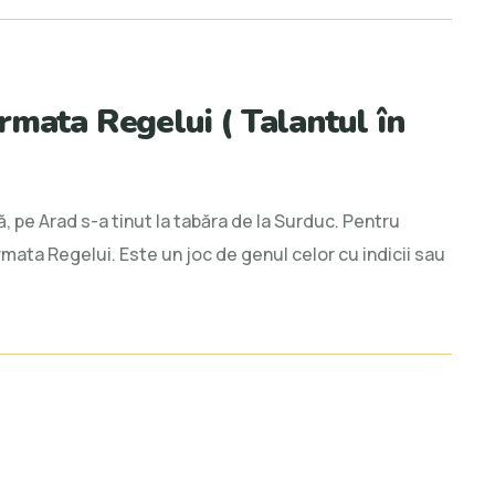
rmata Regelui ( Talantul în
ă, pe Arad s-a tinut la tabăra de la Surduc. Pentru
rmata Regelui. Este un joc de genul celor cu indicii sau
l