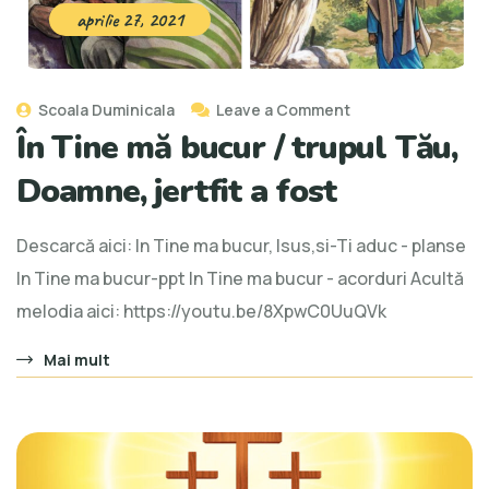
aprilie 27, 2021
Scoala Duminicala
Leave a Comment
În Tine mă bucur / trupul Tău,
Doamne, jertfit a fost
Descarcă aici: In Tine ma bucur, Isus,si-Ti aduc - planse
In Tine ma bucur-ppt In Tine ma bucur - acorduri Acultă
melodia aici: https://youtu.be/8XpwC0UuQVk
Mai mult