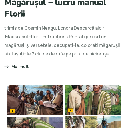
Măgărușul – lucru manual
Florii
trimis de Cosmin Neagu, Londra Descarcă aici:
Magarușul -florii Instrucțiuni: Printati pe carton
măgărușii și versetele, decupați-le, colorati măgărușii
si atașați- le 2 clame de rufe pe post de piciorușe.
Mai mult