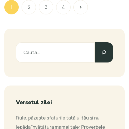
1
2
3
4
Versetul zilei
Fiule, păzeşte sfaturile tatălui tău şi nu
lepăda învăţătura mamei tale:
Proverbele