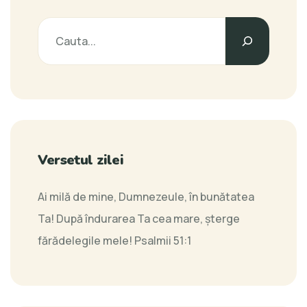
Versetul zilei
Ai milă de mine, Dumnezeule, în bunătatea
Ta! După îndurarea Ta cea mare, şterge
fărădelegile mele!
Psalmii 51:1