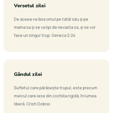
Versetul zilei
De aceea va lăsa omul pe tatăl său şi pe
mama sa şi se va lipi de nevasta sa, şi se vor
face un singur trup.
Geneza 2:24
Gândul zilei
Sufletul care pãrãseşte trupul, este precum
melcul care iese din cochilia rigidã, în lumea
liberã.
Cristi Dobrei