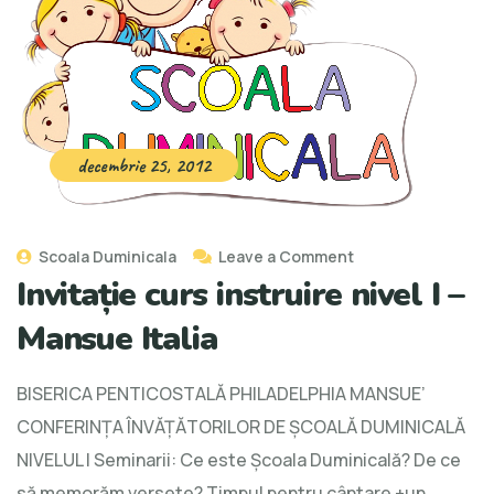
decembrie 25, 2012
Scoala Duminicala
Leave a Comment
Invitație curs instruire nivel I –
Mansue Italia
BISERICA PENTICOSTALĂ PHILADELPHIA MANSUE’
CONFERINȚA ÎNVĂȚĂTORILOR DE ȘCOALĂ DUMINICALĂ
NIVELUL I Seminarii: Ce este Școala Duminicală? De ce
să memorăm versete? Timpul pentru cântare +un