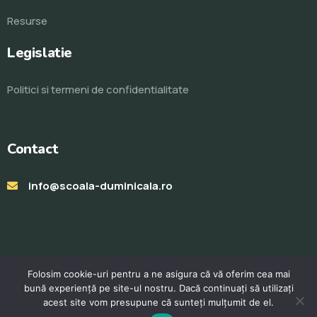
Resurse
Legislatie
Politici si termeni de confidentialitate
Contact
info@scoala-duminicala.ro
Folosim cookie-uri pentru a ne asigura că vă oferim cea mai
bună experiență pe site-ul nostru. Dacă continuați să utilizați
acest site vom presupune că sunteți mulțumit de el.
© Toate drepturile rezervate 2023. Realizat de
ProWeb