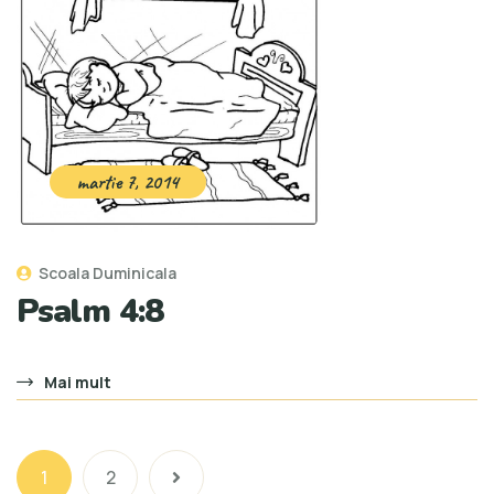
martie 7, 2014
Scoala Duminicala
Psalm 4:8
Mai mult
1
2