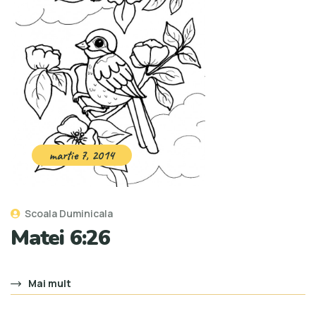
martie 7, 2014
Scoala Duminicala
Matei 6:26
Mai mult