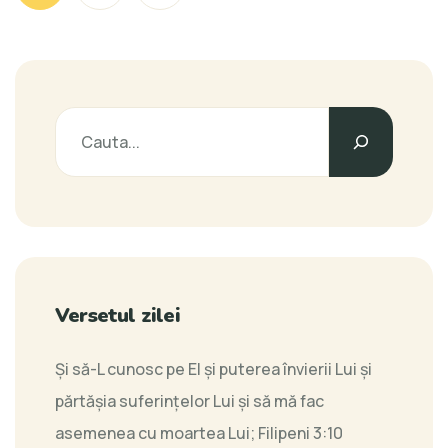
Versetul zilei
Şi să-L cunosc pe El şi puterea învierii Lui şi
părtăşia suferinţelor Lui şi să mă fac
asemenea cu moartea Lui;
Filipeni 3:10