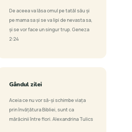
De aceea va lăsa omul pe tatăl său şi
pe mama sa şi se va lipi de nevasta sa,
şi se vor face un singur trup.
Geneza
2:24
Gândul zilei
Aceia ce nu vor să-și schimbe viața
prin învățătura Bibliei, sunt ca
mărăcinii între flori.
Alexandrina Tulics