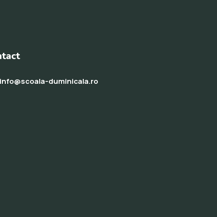
tact
info@scoala-duminicala.ro