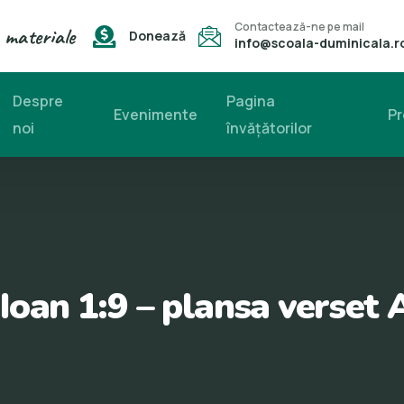
Contactează-ne pe mail
 materiale
Donează
info@scoala-duminicala.r
Despre
Pagina
Evenimente
Pr
noi
învăţătorilor
 Ioan 1:9 – plansa verset 