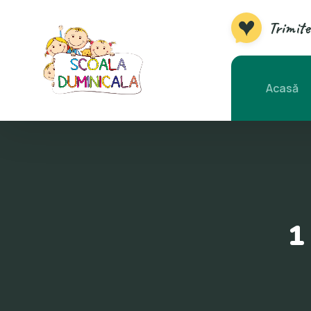
Trimite
Acasă
1