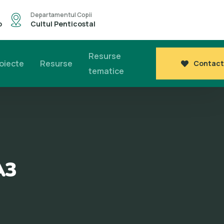
Departamentul Copii
o
Cultul Penticostal
Resurse
oiecte
Resurse
Contact
tematice
A3