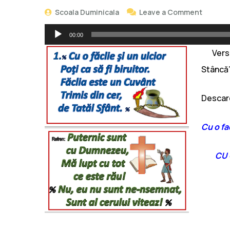
Scoala Duminicala
Leave a Comment
Player
00:00
audio
Vers
Stâncă
Descarc
Cu o fac
CU 