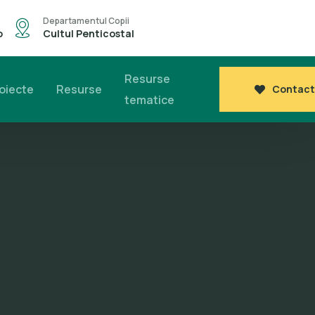
Departamentul Copii
o
Cultul Penticostal
Resurse
oiecte
Resurse
Contact
tematice