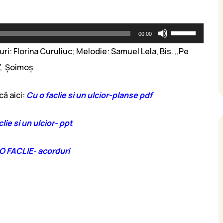
Folosește
00:00
tastele
uri: Florina Curuliuc; Melodie: Samuel Lela, Bis. ,,Pe
săgeată
”, Șoimoș
sus/jos
ă aici:
Cu o faclie si un ulcior-planse pdf
pentru
a
lie si un ulcior- ppt
mări
sau
O FACLIE- acorduri
micșora
volumul.