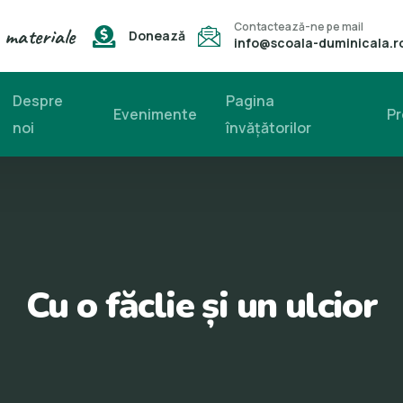
Contactează-ne pe mail
 materiale
Donează
info@scoala-duminicala.r
Despre
Pagina
Evenimente
Pr
noi
învăţătorilor
Cu o făclie și un ulcior