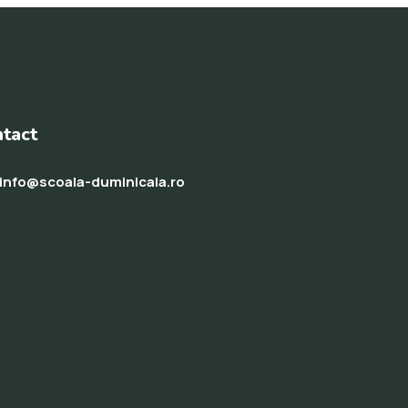
tact
info@scoala-duminicala.ro