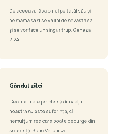
De aceea va lăsa omul pe tatăl său şi
pe mama sa şi se va lipi de nevasta sa,
şi se vor face un singur trup.
Geneza
2:24
Gândul zilei
Cea mai mare problemă din viața
noastră nu este suferința, ci
nemulţumirea care poate decurge din
suferință.
Bobu Veronica