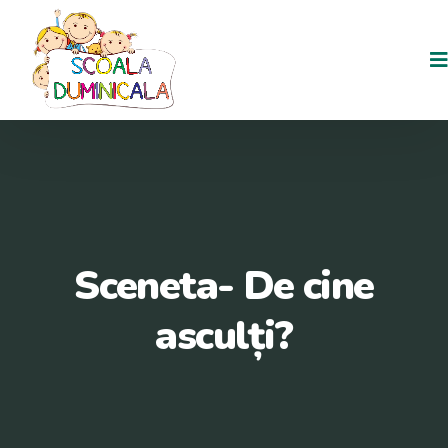
Skip
to
content
Sceneta- De cine
asculți?