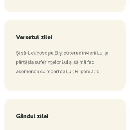
Versetul zilei
Şi să-L cunosc pe El şi puterea învierii Lui şi
părtăşia suferinţelor Lui şi să mă fac
asemenea cu moartea Lui;
Filipeni 3:10
Gândul zilei