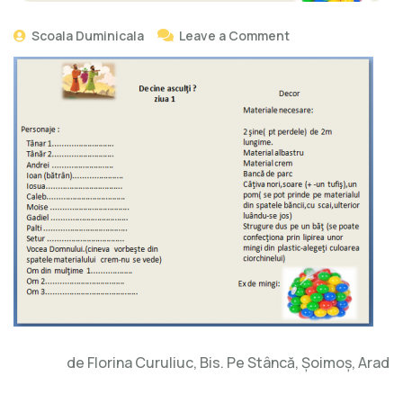
on
Scoala Duminicala
Leave a Comment
Sceneta-
De
cine
asculți?
de Florina Curuliuc, Bis. Pe Stâncă, Șoimoș, Arad