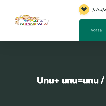
Skip
Trimite
to
content
Acasă
Unu+ unu=unu / 