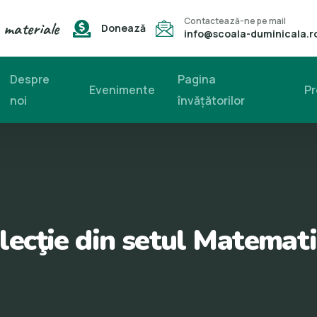
Contactează-ne pe mail
 materiale
Donează
info@scoala-duminicala.r
Despre
Pagina
Evenimente
Pr
noi
învăţătorilor
lecţie din setul Matemat