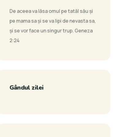
De aceea va lăsa omul pe tatăl său şi
pe mama sa şi se va lipi de nevasta sa,
şi se vor face un singur trup.
Geneza
2:24
Gândul zilei