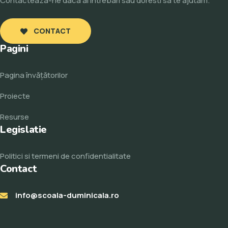
Contacteaza-ne daca ai intrebari sau doresti sa te ajutam.
CONTACT
Pagini
Pagina învăţătorilor
Proiecte
Resurse
Legislatie
Politici si termeni de confidentialitate
Contact
info@scoala-duminicala.ro