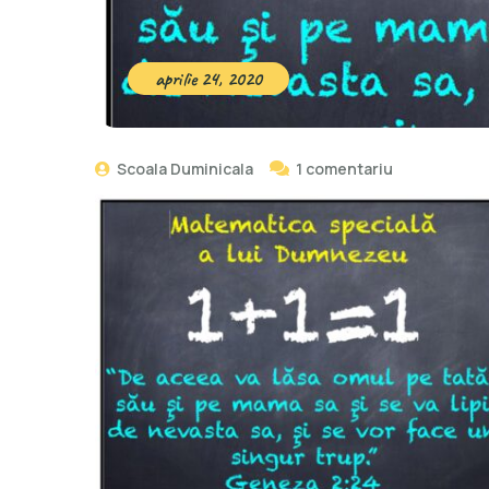
aprilie 24, 2020
la
Scoala Duminicala
1 comentariu
Unu+
unu=unu
/
lecţie
din
setul
Matematica
lui
Dumnezeu