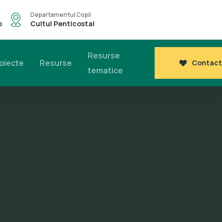
Departamentul Copii
o
Cultul Penticostal
Resurse
oiecte
Resurse
Contact
tematice