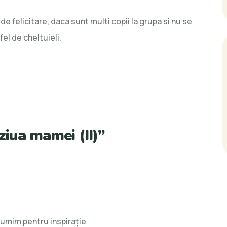
e felicitare, daca sunt multi copii la grupa si nu se
el de cheltuieli.
iua mamei (II)
”
țumim pentru inspirație