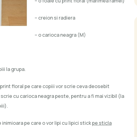
– o foaie cu print floral (marimea ramei)
– creion si radiera
– o carioca neagra (M)
ii la grupa.
 print floral pe care copiii vor scrie ceva deosebit
scrie cu carioca neagra peste, pentru a fi mai vizibil (la
ii).
nimioara pe care o vor lipi cu lipici stick
pe sticla