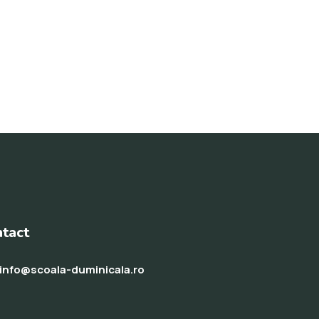
tact
info@scoala-duminicala.ro