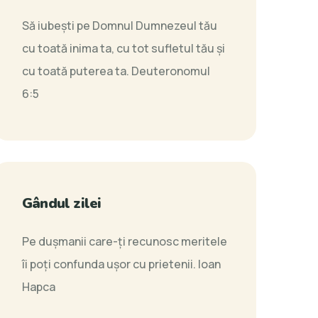
Să iubeşti pe Domnul Dumnezeul tău
cu toată inima ta, cu tot sufletul tău şi
cu toată puterea ta.
Deuteronomul
6:5
Gândul zilei
Pe dușmanii care-ți recunosc meritele
îi poți confunda ușor cu prietenii.
Ioan
Hapca