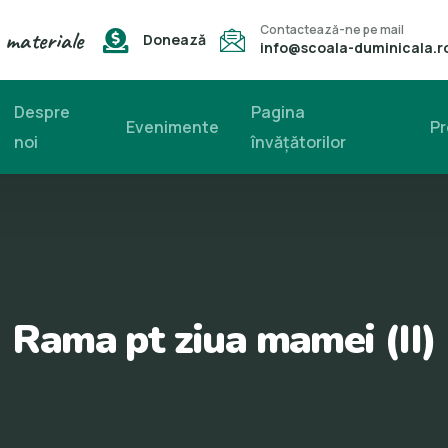
Contactează-ne pe mail
 materiale
Donează
info@scoala-duminicala.r
Despre
Pagina
Evenimente
Pr
noi
învăţătorilor
Rama pt ziua mamei (II)