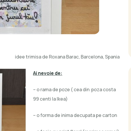
idee trimisa de Roxana Barac, Barcelona, Spania
Ai nevoie de:
– o rama de poze ( cea din poza costa
99 centi la Ikea)
– o forma de inima decupata pe carton