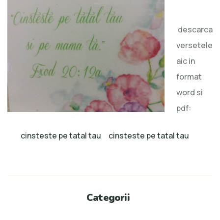
descarca
versetele
aic in
format
word si
pdf:
cinsteste pe tatal tau
cinsteste pe tatal tau
Categorii