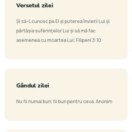
Versetul zilei
Şi să-L cunosc pe El şi puterea învierii Lui şi
părtăşia suferinţelor Lui şi să mă fac
asemenea cu moartea Lui;
Filipeni 3:10
Gândul zilei
Nu fii numai bun, fii bun pentru ceva.
Anonim