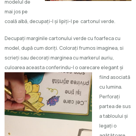
modelul de
mai jos pe
coală albă, decupaţi-l şi lipiţi-l pe cartonul verde.
Decupaţi marginile cartonului verde cu foarfeca cu
model, după cum doriţi. Coloraţi frumos imaginea, si
scrieţi sau decoraţi marginea cu markerul auriu,
culoarea aceasta conferindu-I o oarecare elegant şi
fiind
asociată
cu lumina.
Perforaţi
partea de sus
a tabloului şi
legaţi o
agăţătoare