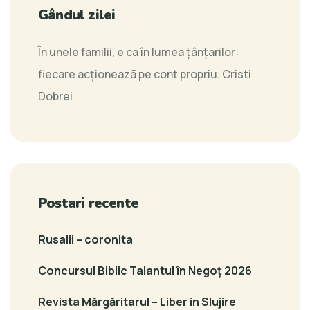
Gândul zilei
În unele familii, e ca în lumea ţânţarilor:
fiecare acţioneazã pe cont propriu.
Cristi
Dobrei
Postari recente
Rusalii – coronita
Concursul Biblic Talantul în Negoț 2026
Revista Mărgăritarul – Liber in Slujire