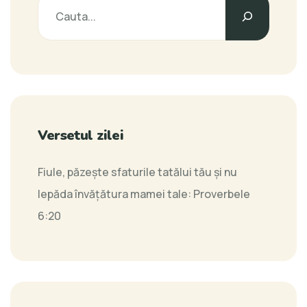
Caută
Versetul zilei
Fiule, păzeşte sfaturile tatălui tău şi nu
lepăda învăţătura mamei tale:
Proverbele
6:20