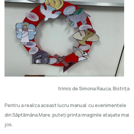
(3)-
activitate
practică
trimis de Simona Rauca, Bistrița
Pentru a realiza aceast lucru manual cu evenimentele
din Săptămâna Mare, puteți printa imaginile atașate mai
jos.