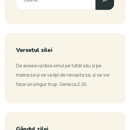
Versetul zilei
De aceea va lăsa omul pe tatăl său şi pe
mama sa şi se va lipi de nevasta sa, şi se vor
face un singur trup.
Geneza 2:24
Gândul zilei