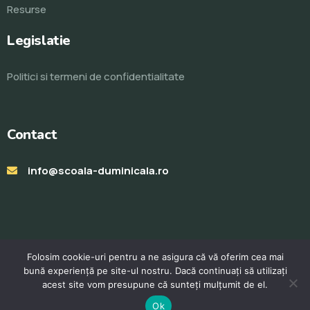
Resurse
Legislatie
Politici si termeni de confidentialitate
Contact
info@scoala-duminicala.ro
Folosim cookie-uri pentru a ne asigura că vă oferim cea mai
bună experiență pe site-ul nostru. Dacă continuați să utilizați
acest site vom presupune că sunteți mulțumit de el.
© Toate drepturile rezervate 2023. Realizat de
ProWeb
Ok