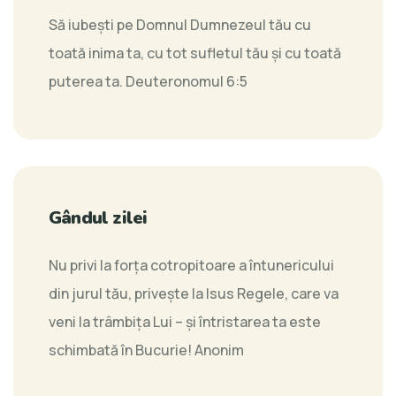
Să iubeşti pe Domnul Dumnezeul tău cu
toată inima ta, cu tot sufletul tău şi cu toată
puterea ta.
Deuteronomul 6:5
Gândul zilei
Nu privi la forţa cotropitoare a întunericului
din jurul tău, priveşte la Isus Regele, care va
veni la trâmbiţa Lui – şi întristarea ta este
schimbată în Bucurie!
Anonim