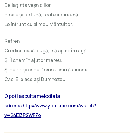
De la ţinta veşniciilor,
Ploaie şi furtună, toate împreună
Le înfrunt cu al meu Mântuitor.
Refren
Credincioasă slugă, mă aplec în rugă
Şi Îl chem în ajutor mereu.
Şi de ori şi unde Domnul îmi răspunde
Căci El e acelaşi Dumnezeu.
O poti asculta melodia la
adresa:
http://www.youtube.com/watch?
v=24Ei3R2WF7o