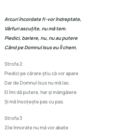
Arcuri încordate fi-vor îndreptate,
Vârfuri ascuţite, nu mă tem.
Piedici, bariere, nu, nu au putere
Când pe Domnul Isus eu Îl chem.
Strofa 2
Piedici pe cărare ştiu că vor apare
Dar de Domnul Isus nu mă las.
El îmi dă putere, har şi mângâiere
Şi mă însoţeşte pas cu pas.
Strofa 3
Zile înnorate nu mă vor abate