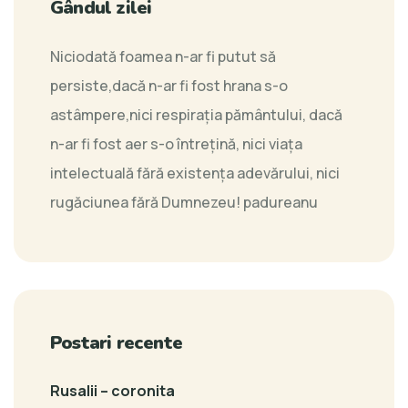
Gândul zilei
Niciodată foamea n-ar fi putut să
persiste,dacă n-ar fi fost hrana s-o
astâmpere,nici respiraţia pământului, dacă
n-ar fi fost aer s-o întreţină, nici viaţa
intelectuală fără existenţa adevărului, nici
rugăciunea fără Dumnezeu!
padureanu
Postari recente
Rusalii – coronita