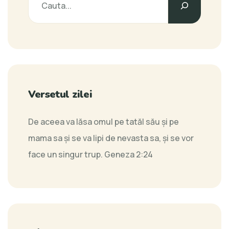
Versetul zilei
De aceea va lăsa omul pe tatăl său şi pe
mama sa şi se va lipi de nevasta sa, şi se vor
face un singur trup.
Geneza 2:24