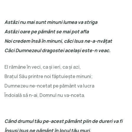
Astăzi nu mai sunt minuni lumea va striga
Astăzi oare pe pământ se mai pot afla
Noi credem însă în minuni, căci Isus ne-a-nvăţat
Căci Dumnezeul dragostei acelaşi este-n veac.
El rămâne în veci, ca şi ieri, ca şi azi,
Braţul Său printre noi făptuieşte minuni;
Dumnezeu ne-ncetat pe pământ va lucra
Îndoială să n-ai, Domnul nu va-nceta.
Când drumul tău pe-acest pământ plin de dureri va fi
Însuşi Isus pe pământ în locul tău muri.