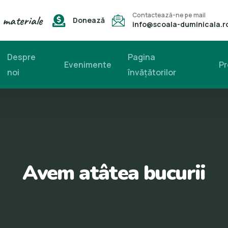
Contactează-ne pe mail
 materiale
Donează
info@scoala-duminicala.r
Despre
Pagina
Evenimente
Pr
noi
învăţătorilor
Avem atâtea bucurii