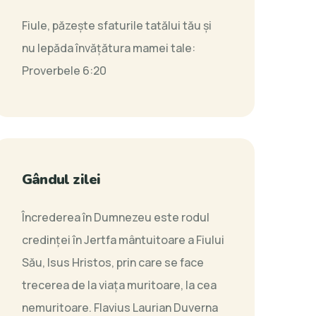
Fiule, păzeşte sfaturile tatălui tău şi
nu lepăda învăţătura mamei tale:
Proverbele 6:20
Gândul zilei
Încrederea în Dumnezeu este rodul
credinţei în Jertfa mântuitoare a Fiului
Său, Isus Hristos, prin care se face
trecerea de la viaţa muritoare, la cea
nemuritoare.
Flavius Laurian Duverna