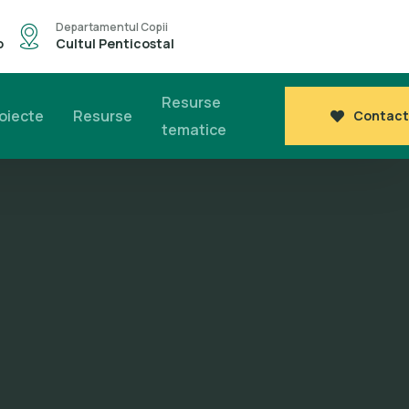
Departamentul Copii
o
Cultul Penticostal
Resurse
oiecte
Resurse
Contact
tematice