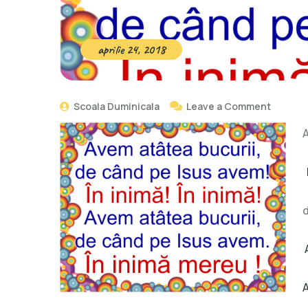
aprilie 24, 2018
Scoala Duminicala
Leave a Comment
A
d
A