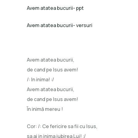
Avem atatea bucurii- ppt
Avem atatea bucurii- versuri
Avem atatea bucurii,
de cand pe Isus avem!
/: In inima! :/
Avem atatea bucurii,
de cand pe Isus avem!
Ĩn inimă mereu !
Cor: /: Ce fericire sa fii cu Isus,
sa ai in inima iubirea Lui! :/