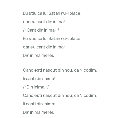
Eu stiu ca lui Satan nu-i place,
dar eu cant din inima!
/: Cant din inima. :/
Eu stiu ca lui Satan nu-i place,
dar eu cant din inima:
Din inimă mereu !
Cand esti nascut din nou, ca Nicodim,
Ii canti din inima!
/: Din inima. :/
Cand esti nascut din nou, ca Nicodim,
Ii canti din inima:
Din inimă mereu !