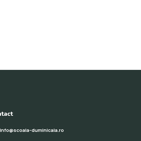
tact
info@scoala-duminicala.ro