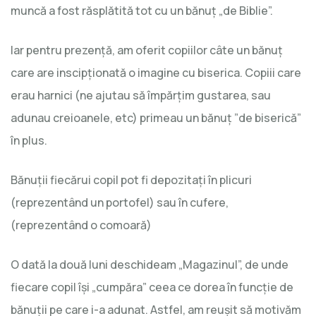
muncă a fost răsplătită tot cu un bănuț „de Biblie”.
Iar pentru prezență, am oferit copiilor câte un bănuț
care are inscipționată o imagine cu biserica. Copiii care
erau harnici (ne ajutau să împărțim gustarea, sau
adunau creioanele, etc) primeau un bănuț ”de biserică”
în plus.
Bănuții fiecărui copil pot fi depozitați în plicuri
(reprezentând un portofel) sau în cufere,
(reprezentând o comoară)
O dată la două luni deschideam „Magazinul”, de unde
fiecare copil își „cumpăra” ceea ce dorea în funcție de
bănuții pe care i-a adunat. Astfel, am reușit să motivăm