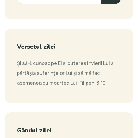
Versetul zilei
Şi să-L cunosc pe El şi puterea învierii Lui şi
părtăşia suferinţelor Lui şi să mă fac
asemenea cu moartea Lui;
Filipeni 3:10
Gândul zilei