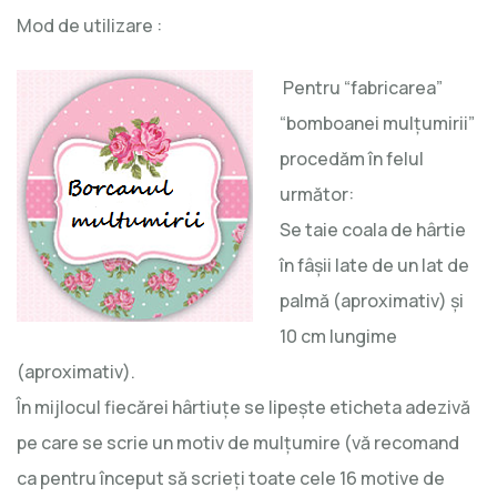
Mod de utilizare :
Pentru “fabricarea”
“bomboanei mulţumirii”
procedăm în felul
următor:
Se taie coala de hârtie
în fâşii late de un lat de
palmă (aproximativ) şi
10 cm lungime
(aproximativ).
În mijlocul fiecărei hârtiuţe se lipeşte eticheta adezivă
pe care se scrie un motiv de mulţumire (vă recomand
ca pentru început să scrieţi toate cele 16 motive de