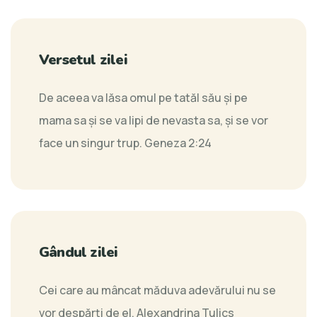
Versetul zilei
De aceea va lăsa omul pe tatăl său şi pe
mama sa şi se va lipi de nevasta sa, şi se vor
face un singur trup.
Geneza 2:24
Gândul zilei
Cei care au mâncat măduva adevărului nu se
vor despărți de el.
Alexandrina Tulics