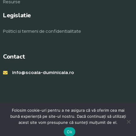
Resurse
Legislatie
Politici si termeni de confidentialitate
Contact
info@scoala-duminicala.ro
Folosim cookie-uri pentru a ne asigura că vă oferim cea mai
bună experiență pe site-ul nostru. Dacă continuați să utilizați
acest site vom presupune că sunteți mulțumit de el.
© Toate drepturile rezervate 2023. Realizat de
ProWeb
Ok