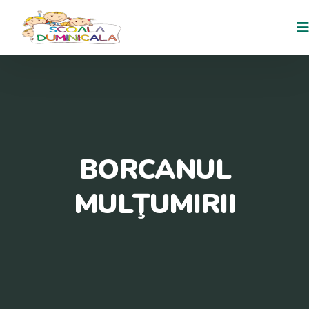
BORCANUL
MULŢUMIRII