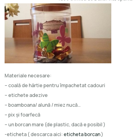
Materiale necesare:
–
coală de hârtie pentru împachetat cadouri
–
etichete adezive
–
boamboana/ alună / miez nucă…
–
pix şi foarfecă
–
un borcan mare (de plastic, dacă e posibil )
-eticheta ( descarca aici:
eticheta borcan
)