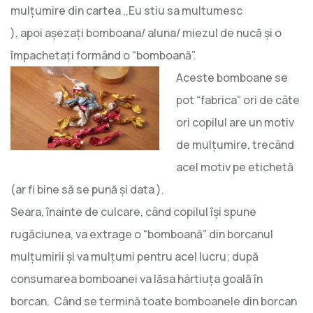
mulţumire din cartea ,,Eu stiu sa multumesc
), apoi aşezaţi bomboana/ aluna/ miezul de nucă şi o
împachetaţi formând o “bomboană”.
Aceste bomboane se
pot “fabrica” ori de câte
ori copilul are un motiv
de mulţumire, trecând
acel motiv pe etichetă
(ar fi bine să se pună şi data ).
Seara, înainte de culcare, când copilul îşi spune
rugăciunea, va extrage o “bomboană” din borcanul
mulţumirii şi va mulţumi pentru acel lucru; după
consumarea bomboanei va lăsa hârtiuţa goală în
borcan. Când se termină toate bomboanele din borcan