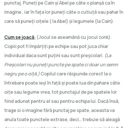
punctaj. Puneţi pe Cain şi Abel pe câte o planşă ca în
imagine , iar în faţa lor puneţi câte o cutiuţă sau pahar în
care să puneţi oiţele ( la Abel) şi legumele (la Cain).
Cum se joacă
:
(Jocul se aseamănă cu jocul zonk).
Copiii pot fi împărţiţi pe echipe sau pot juca chiar
individual daca sunt puţini sau sunt preşcolari.
(La
Preşcolari nu puneţi puncte pe spate ci doar un semn
negru pe o oiţă.)
Copilul care răspunde corect la o
întrebare poate ieşi în faţă şi poate lua din pahare câte
oiţe sau legume vrea, tot punctajul de pe spatele lor
fiind adunat pentru el sau pentru echipa lui. Dacă însă,
trage si o imagine fără punctaj pe spate, aceasta va
anula toate punctele extrase, deci… trebuie să aleagă