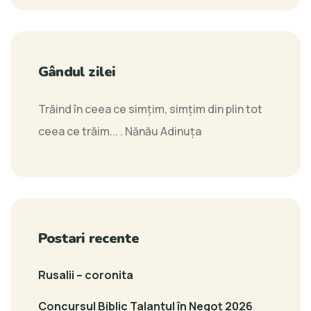
Gândul zilei
Trăind în ceea ce simţim, simţim din plin tot
ceea ce trăim... .
Nănău Adinuţa
Postari recente
Rusalii – coronita
Concursul Biblic Talantul în Negoț 2026