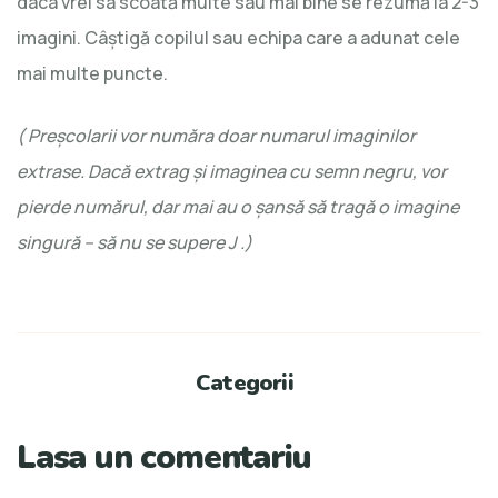
daca vrei sa scoată multe sau mai bine se rezumă la 2-3
imagini. Câştigă copilul sau echipa care a adunat cele
mai multe puncte.
( Preşcolarii vor număra doar numarul imaginilor
extrase. Dacă extrag şi imaginea cu semn negru, vor
pierde numărul, dar mai au o şansă să tragă o imagine
singură – să nu se supere
J
.)
Categorii
Lasa un comentariu