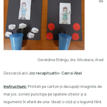
de
Geraldina Stângu, bis. Micalaca, Arad
Descarcă aici:
Joc recapitualtiv- Cain si Abel
Instrucţiuni:
Printati pe carton şi decupaţi imaginile de
mai jos; scrieţi punctaje pe spatele oiţelor şi a
legumelor în afară de una- lăsaţi o oiţă şi o legumă fără