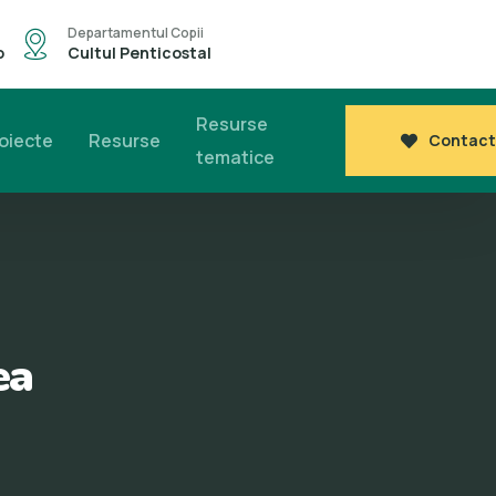
Departamentul Copii
o
Cultul Penticostal
Resurse
oiecte
Resurse
Contact
tematice
ea