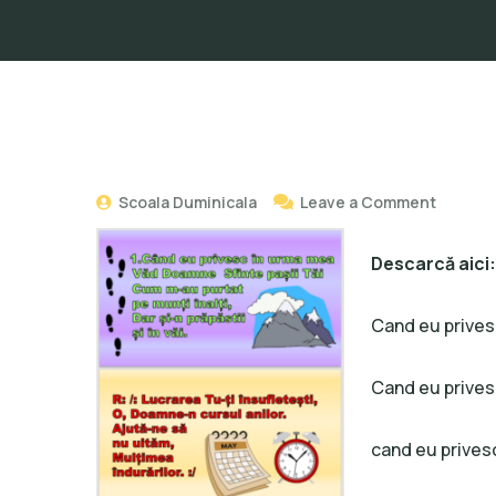
Scoala Duminicala
Leave a Comment
Descarcă aici:
Cand eu prives
Cand eu prives
cand eu prives