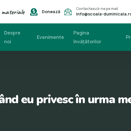
Contactează-ne pe mail
 materiale
Donează
info@scoala-duminicala.r
Despre
Pagina
Evenimente
Pr
noi
învăţătorilor
ând eu privesc în urma m