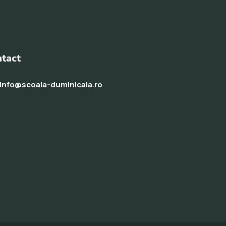
tact
info@scoala-duminicala.ro