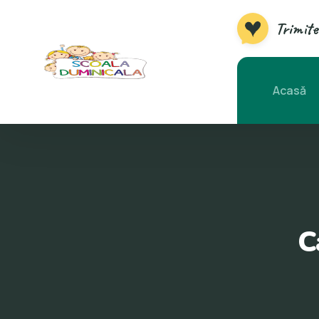
Trimite
Acasă
C