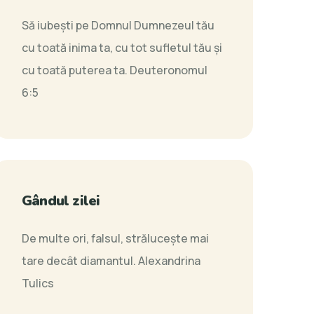
Să iubeşti pe Domnul Dumnezeul tău
cu toată inima ta, cu tot sufletul tău şi
cu toată puterea ta.
Deuteronomul
6:5
Gândul zilei
De multe ori, falsul, strălucește mai
tare decât diamantul.
Alexandrina
Tulics