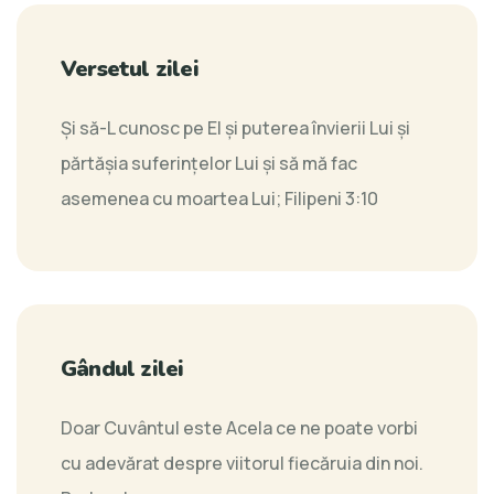
Versetul zilei
Şi să-L cunosc pe El şi puterea învierii Lui şi
părtăşia suferinţelor Lui şi să mă fac
asemenea cu moartea Lui;
Filipeni 3:10
Gândul zilei
Doar Cuvântul este Acela ce ne poate vorbi
cu adevărat despre viitorul fiecăruia din noi.