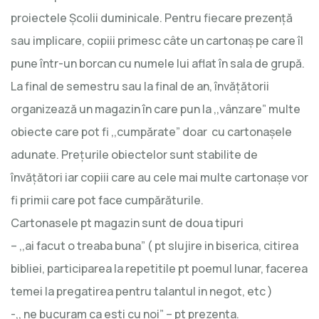
proiectele Şcolii duminicale. Pentru fiecare prezenţă
sau implicare, copiii primesc câte un cartonaş pe care îl
pune într-un borcan cu numele lui aflat în sala de grupă.
La final de semestru sau la final de an, învăţătorii
organizează un magazin în care pun la ,,vânzare” multe
obiecte care pot fi ,,cumpărate” doar cu cartonaşele
adunate. Preţurile obiectelor sunt stabilite de
învăţători iar copiii care au cele mai multe cartonaşe vor
fi primii care pot face cumpărăturile.
Cartonasele pt magazin sunt de doua tipuri
– ,,ai facut o treaba buna” ( pt slujire in biserica, citirea
bibliei, participarea la repetitile pt poemul lunar, facerea
temei la pregatirea pentru talantul in negot, etc )
-,, ne bucuram ca esti cu noi” – pt prezenta.