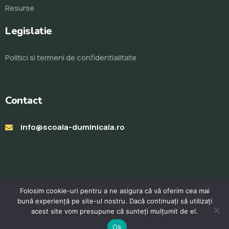
Resurse
Legislatie
Politici si termeni de confidentialitate
Contact
info@scoala-duminicala.ro
Folosim cookie-uri pentru a ne asigura că vă oferim cea mai
bună experiență pe site-ul nostru. Dacă continuați să utilizați
acest site vom presupune că sunteți mulțumit de el.
© Toate drepturile rezervate 2023. Realizat de
ProWeb
Ok