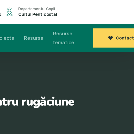
Departamentul Copii
o
Cultul Penticostal
Resurse
oiecte
Resurse
Contact
tematice
ntru rugăciune