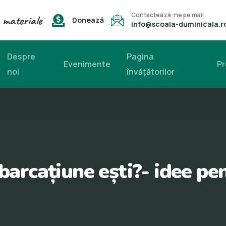
Contactează-ne pe mail
 materiale
Donează
info@scoala-duminicala.r
Despre
Pagina
Evenimente
Pr
noi
învăţătorilor
arcațiune ești?- idee pe