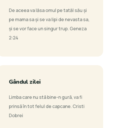
De aceea va lăsa omul pe tatăl său şi
pe mama sa şi se va lipi de nevasta sa,
şi se vor face un singur trup.
Geneza
2:24
Gândul zilei
Limba care nu stã bine-n gurã, va fi
prinsã în tot felul de capcane.
Cristi
Dobrei