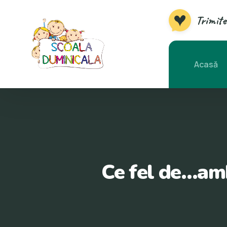
Trimite
Acasă
Ce fel de…amb