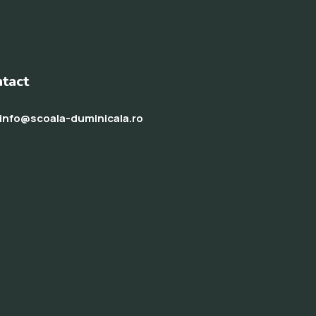
tact
info@scoala-duminicala.ro