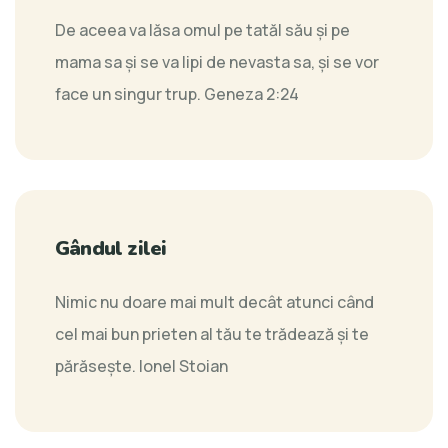
De aceea va lăsa omul pe tatăl său şi pe
mama sa şi se va lipi de nevasta sa, şi se vor
face un singur trup.
Geneza 2:24
Gândul zilei
Nimic nu doare mai mult decât atunci când
cel mai bun prieten al tău te trădează şi te
părăseşte.
Ionel Stoian