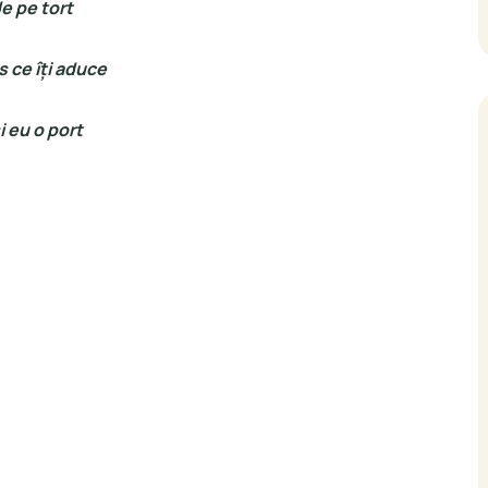
de pe tort
 ce îți aduce
i eu o port