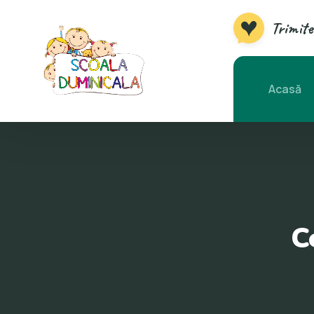
Trimite
Acasă
C