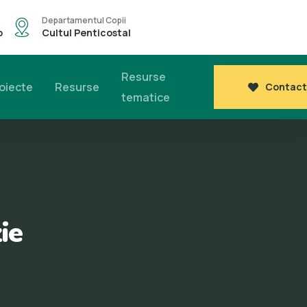
Departamentul Copii
o
Cultul Penticostal
Resurse
oiecte
Resurse
Contact
tematice
ie