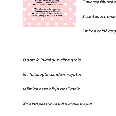
E mierea făurită 
E cântecul frumos
Iubirea caldă ce ș
O port în inimă și-n clipe grele
Îmi folosește dându-mi ajutor
Mămica este cărja vieții mele
Și-o voi păstra cu cel mai mare spor