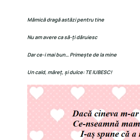
Mămică dragă astăzi pentru tine
Nu am avere ca să-ți dăruiesc
Dar ce-i mai bun… Primește de la mine
Un cald, măreț, și dulce: TE IUBESC!