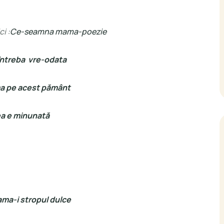
i :
Ce-seamna mama-poezie
întreba vre-odata
 pe acest pământ
ea e minunată
ama-i stropul dulce