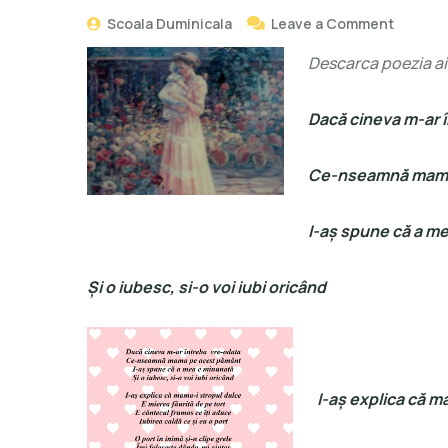
Scoala Duminicala
Leave a Comment
Descarca poezia aic
Dacă cineva m-ar 
Ce-nseamnă mama
I-aș spune că a m
Și o iubesc, si-o voi iubi oricând
I-aș explica că m