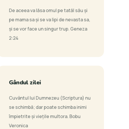
De aceea va lăsa omul pe tatăl său şi
pe mama sa şi se va lipi de nevasta sa,
şi se vor face un singur trup.
Geneza
2:24
Gândul zilei
Cuvântul lui Dumnezeu (Scriptura) nu
se schimbă; dar poate schimba inimi
împietrite şi vieţile multora.
Bobu
Veronica