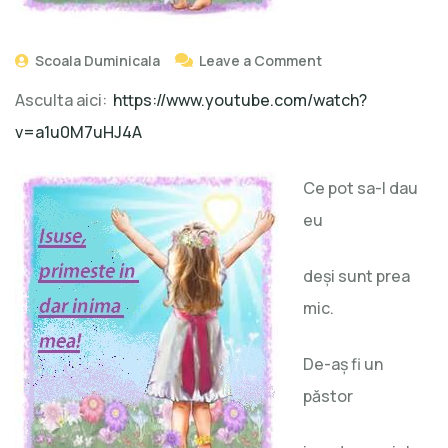
Scoala Duminicala
Leave a Comment
Asculta aici:
https://www.youtube.com/watch?
v=a1u0M7uHJ4A
Ce pot sa-I dau
eu
deşi sunt prea
mic.
De-aş fi un
păstor