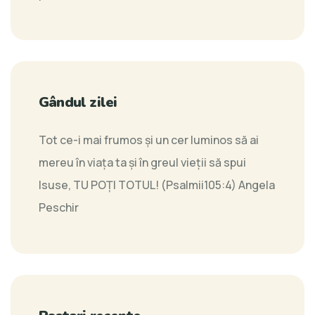
Gândul zilei
Tot ce-i mai frumos şi un cer luminos să ai
mereu în viaţa ta şi în greul vieţii să spui
Isuse, TU POŢI TOTUL! (Psalmii105:4)
Angela
Peschir