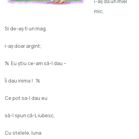
i-aş da un miel
mic,
Si de-aş fi un mag,
i-aş doar argint;
% Eu ştiu ce-am să-I dau –
Ĩi dau inima ! %
Ce pot sa-I dau eu
să-I spun că-L iubesc,
Cu stelele, luna