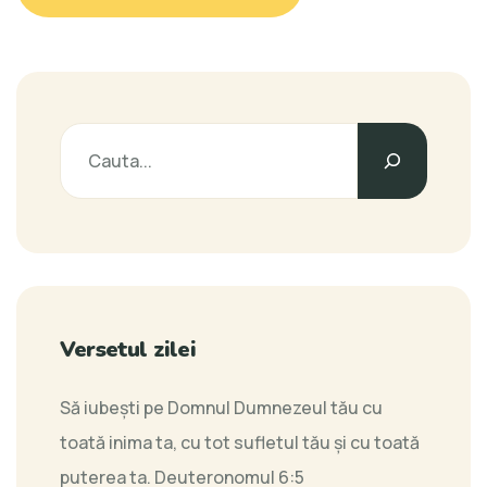
Versetul zilei
Să iubeşti pe Domnul Dumnezeul tău cu
toată inima ta, cu tot sufletul tău şi cu toată
puterea ta.
Deuteronomul 6:5