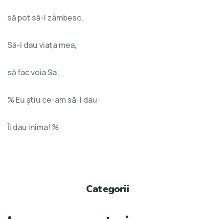
să pot să-I zâmbesc,
Să-I dau viaţa mea,
să fac voia Sa;
% Eu ştiu ce-am să-I dau-
Ĩi dau inima! %
Categorii