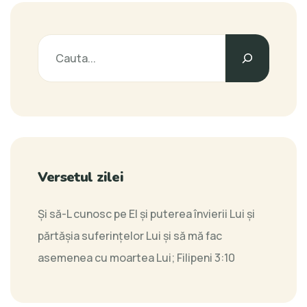
Versetul zilei
Şi să-L cunosc pe El şi puterea învierii Lui şi
părtăşia suferinţelor Lui şi să mă fac
asemenea cu moartea Lui;
Filipeni 3:10