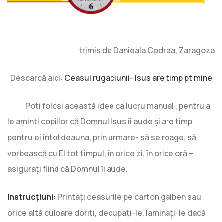
trimis de Danieala Codrea, Zaragoza
Descarcă aici:
Ceasul rugaciunii- Isus are timp pt mine
Poti folosi această idee ca lucru manual , pentru a
le aminti copiilor că Domnul Isus îi aude și are timp
pentru ei întotdeauna, prin urmare- să se roage, să
vorbească cu El tot timpul, în orice zi, în orice oră –
asigurați fiind că Domnul îi aude.
Instrucțiuni:
Printați ceasurile pe carton galben sau
orice altă culoare doriți, decupați-le, laminați-le dacă