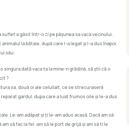
 suflet a găsit într-o zi pe pășunea sa vaca vecinului.
animalul la bătaie, după care l-a legat și l-a dus înapoi,
ui său:
 singura dată vaca ta la mine-n grădină, să știi că o
zit ?
ătătura sa, două oi ale celuilalt, ce se strecuraseră
 reparat gardul, dupa care a luat frumos oile și le-a dus
tale. Le-am adăpat și ţi le-am adus acasă. Dacă am să
 am să fac la fel: am să le port de grijă și am să ti le