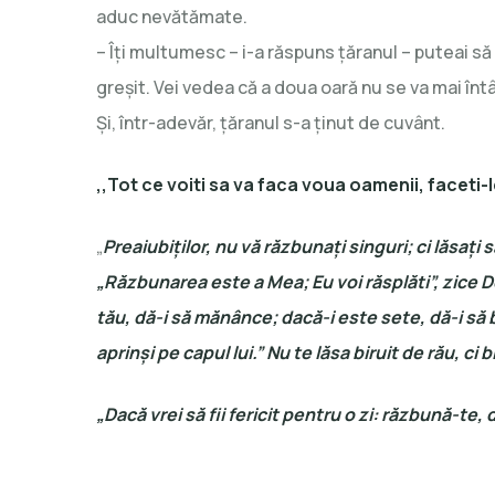
aduc nevătămate.
– Îţi multumesc – i-a răspuns ţăranul – puteai să
greșit. Vei vedea că a doua oară nu se va mai înt
Și, într-adevăr, ţăranul s-a ţinut de cuvânt.
,,Tot ce voiti sa va faca voua oamenii, faceti-le
„
Preaiubiţilor, nu vă răzbunaţi singuri; ci lăsaţ
„Răzbunarea este a Mea; Eu voi răsplăti”, zice 
tău, dă-i să mănânce; dacă-i este sete, dă-i să 
aprinşi pe capul lui.” Nu te lăsa biruit de rău, ci b
„Dacă vrei să fii fericit pentru o zi: răzbună-te, da