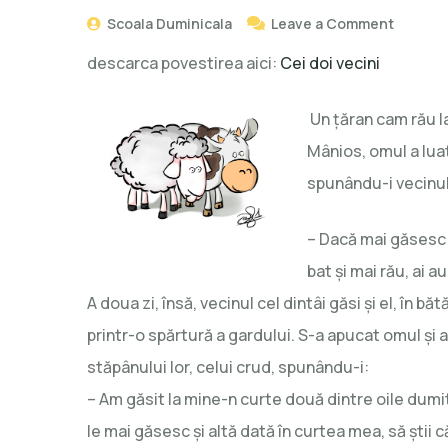
Scoala Duminicala
Leave a Comment
descarca povestirea aici:
Cei doi vecini
Un ţăran cam rău la
Mânios, omul a luat 
spunându-i vecinul
– Dacă mai găsesc o
bat și mai rău, ai au
A doua zi, însă, vecinul cel dintâi găsi și el, în b
printr-o spărtură a gardului. S-a apucat omul și a
stăpânului lor, celui crud, spunându-i:
– Am găsit la mine-n curte două dintre oile dumi
le mai găsesc și altă dată în curtea mea, să știi că