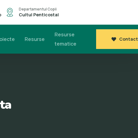
Departamentul Copii
o
Cultul Penticostal
Resurse
oiecte
Resurse
Contact
tematice
ata