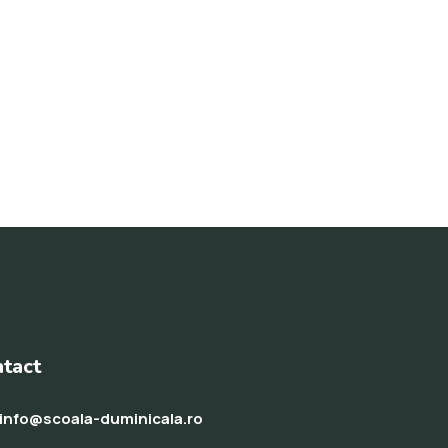
tact
info@scoala-duminicala.ro