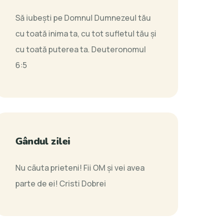
Să iubeşti pe Domnul Dumnezeul tău
cu toată inima ta, cu tot sufletul tău şi
cu toată puterea ta.
Deuteronomul
6:5
Gândul zilei
Nu cãuta prieteni! Fii OM şi vei avea
parte de ei!
Cristi Dobrei