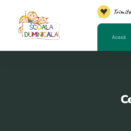
Trimite
Acasă
Ce