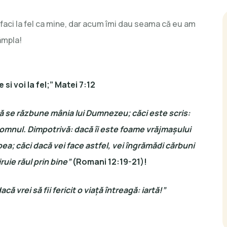
 faci la fel ca mine, dar acum îmi dau seama că eu am
âmpla!
 si voi la fel;” Matei 7:12
i să se răzbune mânia lui Dumnezeu; căci este scris:
Domnul. Dimpotrivă: dacă îi este foame vrăjmaşului
bea; căci dacă vei face astfel, vei îngrămădi cărbuni
iruie răul prin bine”
(Romani 12:19-21)!
că vrei să fii fericit o via
ț
ă întreagă: iar
tă!”