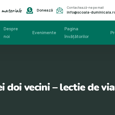
Contactează-ne pe mail
 materiale
Donează
info@scoala-duminicala.r
Despre
Pagina
Evenimente
Pr
noi
învăţătorilor
i doi vecini – lectie de vi