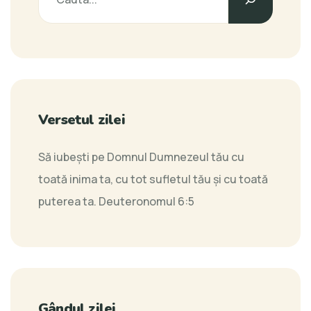
Versetul zilei
Să iubeşti pe Domnul Dumnezeul tău cu
toată inima ta, cu tot sufletul tău şi cu toată
puterea ta.
Deuteronomul 6:5
Gândul zilei