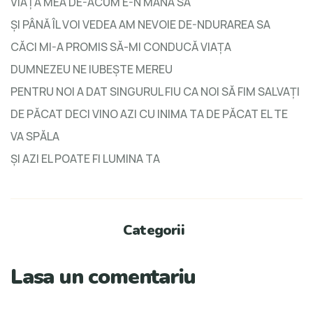
VIAŢA MEA DE-ACUM E-N MÂNA SA
ŞI PÂNĂ ÎL VOI VEDEA AM NEVOIE DE-NDURAREA SA
CĂCI MI-A PROMIS SĂ-MI CONDUCĂ VIAŢA
DUMNEZEU NE IUBEŞTE MEREU
PENTRU NOI A DAT SINGURUL FIU CA NOI SĂ FIM SALVAŢI
DE PĂCAT DECI VINO AZI CU INIMA TA DE PĂCAT EL TE
VA SPĂLA
ŞI AZI EL POATE FI LUMINA TA
Categorii
Lasa un comentariu