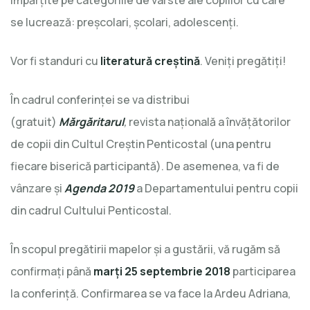
se lucrează: preșcolari, școlari, adolescenți.
Vor fi standuri cu
literatură creştină
. Veniţi pregătiţi!
În cadrul conferinţei se va distribui
(gratuit)
Mărgăritarul
,
revista naţională a învăţătorilor
de copii din Cultul Creştin Penticostal (una pentru
fiecare biserică participantă). De asemenea, va fi de
vânzare și
Agenda 2019
a Departamentului pentru copii
din cadrul Cultului Penticostal.
În scopul pregătirii mapelor şi a gustării, vă rugăm să
confirmaţi până
marţi 25 septembrie 2018
participarea
la conferință. Confirmarea se va face la Ardeu Adriana,