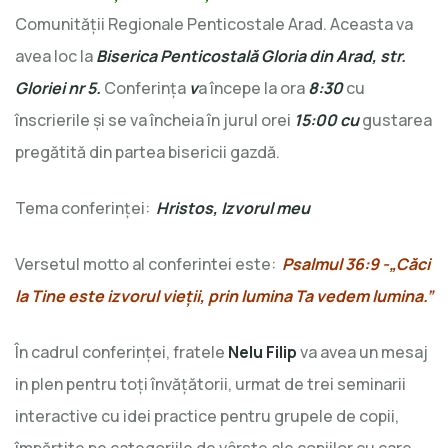
Comunităţii Regionale Penticostale Arad. Aceasta va
avea loc la
Biserica Penticostală Gloria din Arad, str.
Gloriei nr 5.
Conferința
v
a începe la ora
8:30
cu
înscrierile și se va încheia în jurul orei
15:00 cu
gustarea
pregătită din partea bisericii gazdă.
Tema conferinţei:
Hristos, Izvorul meu
Versetul motto al conferintei este:
Psalmul 36:9 -„Căci
la Tine este izvorul vieții, prin lumina Ta vedem lumina.”
În cadrul conferinței, fratele
Nelu Filip
va avea un mesaj
in plen pentru toţi învăţătorii, urmat de trei seminarii
interactive cu idei practice pentru grupele de copii,
împărţite pe categoriile de vârste ale copiilor cu care