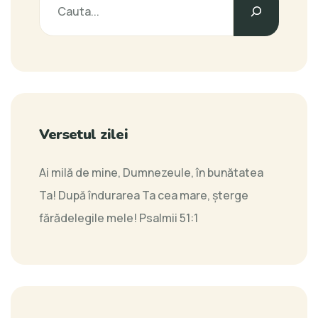
Versetul zilei
Ai milă de mine, Dumnezeule, în bunătatea
Ta! După îndurarea Ta cea mare, şterge
fărădelegile mele!
Psalmii 51:1