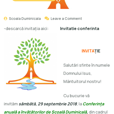
Scoala Duminicala
Leave a Comment
-descarcă invitaţia aici:
Invitatie conferinta
INVITA
Ţ
IE
Salutări sfinte în numele
Domnului Isus,
Mântuitorul nostru!
Cu bucurie vă
invităm
sâmbătă, 29 septembrie 2018
, la
Conferinţa
anuală a învăţătorilor de Şcoală Duminicală
,
din cadrul