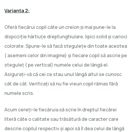
Varianta 2:
Oferă fiecărui copil câte un creion şi mai pune-le la
dispoziţie hârtiuţe dreptunghiulare, lipici solid şi carioci
colorate. Spune-le să facă steguleţe din toate acestea
( asemeni celor din imagine) şi fiecare copil să ascrie pe
steguleţ ( pe vertical) numele celui de lângă el.
Asiguraţi-vă că cei ce stau unul lângă altul se cunosc
cât de cât. Verificaţi să nu fie vreun copil rămas fără
numele scris.
Acum cereţi-le fiecăruia să scrie în dreptul fiecărei
literă câte o calitate sau trăsătură de caracter care
descrie copilul respectiv şi apoi să îl dea celui de lângă