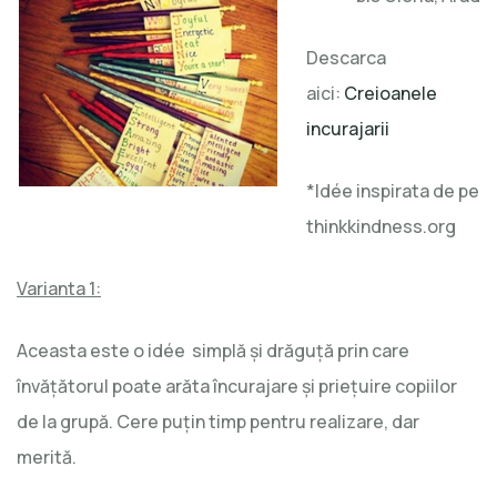
Descarca
aici:
Creioanele
incurajarii
*Idée inspirata de pe
thinkkindness.org
Varianta 1:
Aceasta este o idée simplă şi drăguţă prin care
învăţătorul poate arăta încurajare şi prieţuire copiilor
de la grupă. Cere puţin timp pentru realizare, dar
merită.