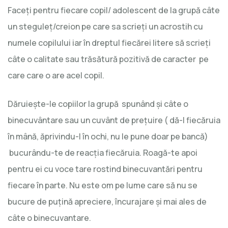
Faceţi pentru fiecare copil/ adolescent de la grupă câte
un steguleţ/creion pe care sa scrieţi un acrostih cu
numele copilului iar în dreptul fiecărei litere să scrieţi
câte o calitate sau trăsătură pozitivă de caracter pe
care care o are acel copil.
Dăruieşte-le copiilor la grupă spunând şi câte o
binecuvântare sau un cuvânt de preţuire ( dă-l fiecăruia
în mână, ăprivindu-l în ochi, nu le pune doar pe bancă)
bucurându-te de reacţia fiecăruia. Roagă-te apoi
pentru ei cu voce tare rostind binecuvantări pentru
fiecare în parte. Nu este om pe lume care să nu se
bucure de puţină apreciere, încurajare şi mai ales de
câte o binecuvantare.