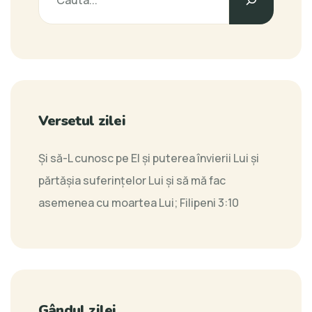
Versetul zilei
Şi să-L cunosc pe El şi puterea învierii Lui şi
părtăşia suferinţelor Lui şi să mă fac
asemenea cu moartea Lui;
Filipeni 3:10
Gândul zilei