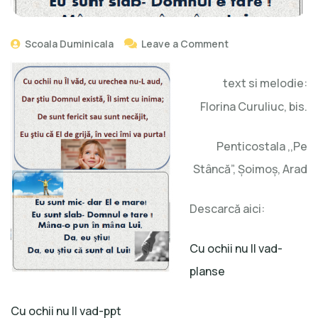
Scoala Duminicala
Leave a Comment
text si melodie:
Florina Curuliuc, bis.
Penticostala ,,Pe
Stâncă”, Şoimoş, Arad
Descarcă aici:
Cu ochii nu Il vad-
planse
Cu ochii nu Il vad-ppt