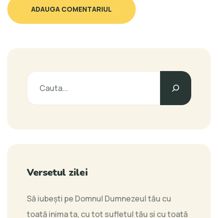
ADAUGA COMENTARIUL
Versetul zilei
Să iubeşti pe Domnul Dumnezeul tău cu
toată inima ta, cu tot sufletul tău şi cu toată