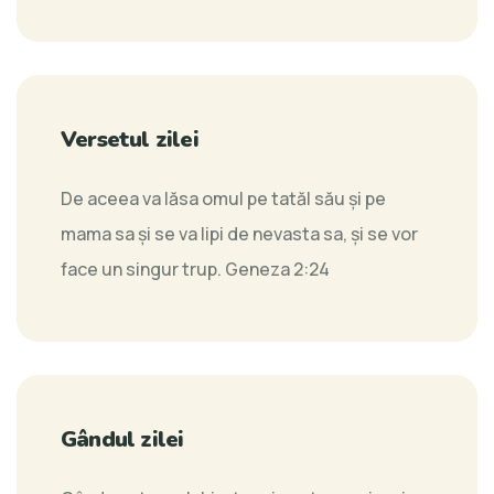
Versetul zilei
De aceea va lăsa omul pe tatăl său şi pe
mama sa şi se va lipi de nevasta sa, şi se vor
face un singur trup.
Geneza 2:24
Gândul zilei