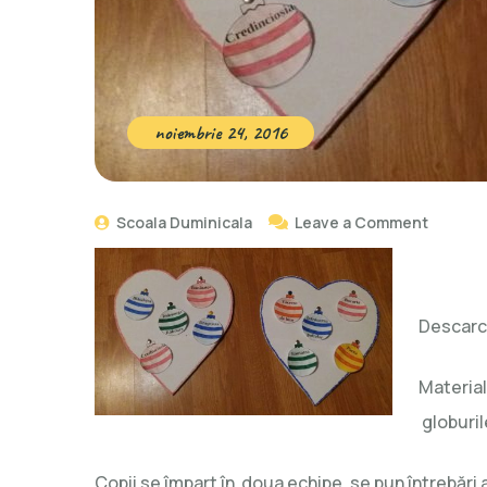
noiembrie 24, 2016
Scoala Duminicala
Leave a Comment
Descarca
Material
globuril
Copii se împart în doua echipe, se pun întrebări 