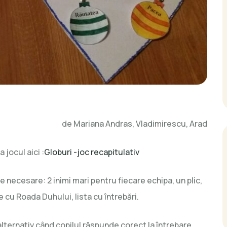
de Mariana Andras, Vladimirescu, Arad
 jocul aici :
Globuri -joc recapitulativ
e necesare: 2 inimi mari pentru fiecare echipa, un plic,
e cu Roada Duhului, lista cu întrebări.
alternativ când copilul răspunde corect la întrebare