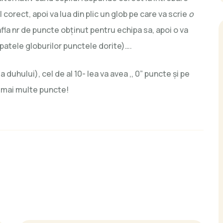
corect, apoi va lua din plic un glob pe care va scrie
o
fla nr de puncte obținut pentru echipa sa, apoi o va
patele globurilor punctele dorite)….
 duhului), cel de al 10- lea va avea ,, 0” puncte și pe
e mai multe puncte!