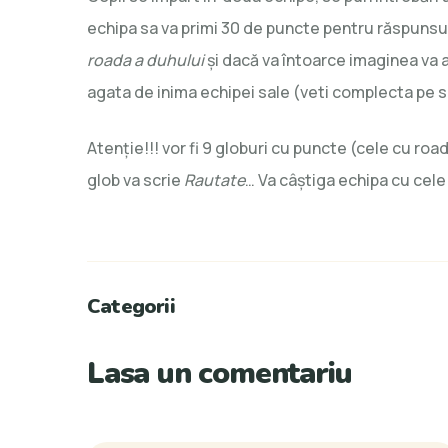
echipa sa va primi 30 de puncte pentru răspunsul 
roada a duhului
și dacă va întoarce imaginea va a
agata de inima echipei sale (veti complecta pe s
Atenție!!! vor fi 9 globuri cu puncte (cele cu roada
glob va scrie
Rautate
… Va câștiga echipa cu cel
Categorii
Lasa un comentariu