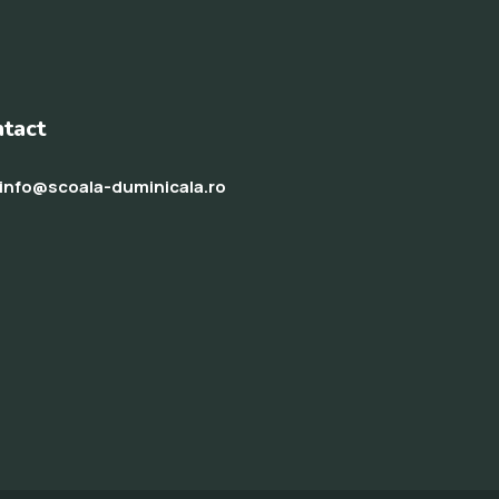
tact
info@scoala-duminicala.ro