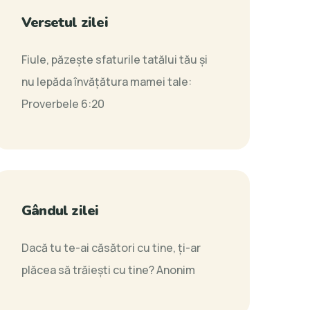
Versetul zilei
Fiule, păzeşte sfaturile tatălui tău şi
nu lepăda învăţătura mamei tale:
Proverbele 6:20
Gândul zilei
Dacă tu te-ai căsători cu tine, ţi-ar
plăcea să trăieşti cu tine?
Anonim