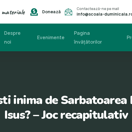
Contactează-ne pe mail
 materiale
Donează
info@scoala-duminicala.r
Despre
Pagina
Evenimente
Pr
noi
învăţătorilor
ti inima de Sarbatoarea
Isus? – Joc recapitulativ