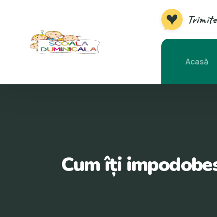
Trimite
Acasă
Cum îți impodobes